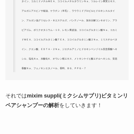
タイン、コカミドメチルＭＥＡ、ココイルメチルタウリンＮａ、ツルレイシ果実エキス、
アルガニアスピノサ核油、ケラチン（羊毛）、ラウラミドプロピルヒドロキシスルタイ
ン、アルガン油グリセレス－８エステルズ、パンテノール、加水分解コンキオリン、アラ
ビアゴム、ポリクオタニウム－１０、レモン果皮油、ココイルグルタミン酸Ｎａ、コカミ
ドＭＥＡ、ココイルグルタミン酸ＴＥＡ、ココイルグルタミン酸２Ｎａ、ミリスチルベタ
イン、クエン酸、ＥＤＴＡ－２Ｎａ、ジエチルアミノヒドロキシベンゾイル安息香酸ヘキ
シル、塩化Ｎａ、水酸化Ｋ、オウレン根エキス、メトキシケイヒ酸エチルヘキシル、安息
香酸Ｎａ、フェノキシエタノール、香料、ＢＧ、ＰＰＧ－７
それでは
mixim suppli(ミクシムサプリ)ビタミンリ
ペアシャンプーの解析
をしていきます！