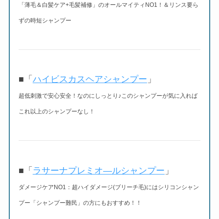
「薄毛＆白髪ケア+毛髪補修」のオールマイティNO1！
＆リンス要ら
ずの時短シャンプー
■「
ハイビスカスヘアシャンプー
」
超低刺激で安心安全！なのにしっとり♪このシャンプーが気に入れば
これ以上のシャンプーなし！
■「
ラサーナプレミオ―ルシャンプー
」
ダメージケアNO1：超ハイダメージ(ブリーチ毛)にはシリコンシャン
プー「シャンプー難民」の方にもおすすめ！！