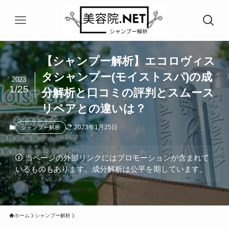
【シャンプー解析】エコロヴィス
タシャンプー(モイストスパ)の成
2023
1/25
分解析と口コミの評判とスムース
リペアとの違いは？
2023年1月25日
シャンプー解析
当ページの外部リンクにはプロモーションが含まれて
いるものもあります。成分解析は公平を期しています。
ホーム
シャンプー解析