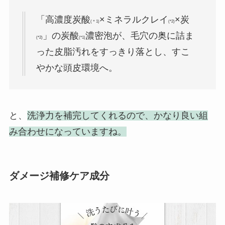
「高濃度炭酸
×ミネラルクレイ
×炭
(＊1)
(*2)
」の炭酸
濃密泡が、毛穴の奥に詰ま
(*2)
(*1)
った皮脂汚れをすっきり落とし、すこ
やかな頭皮環境へ。
と、
洗浄力を補完してくれるので、かなり良い組
み合わせになっていますね。
ダメージ補修ケア成分