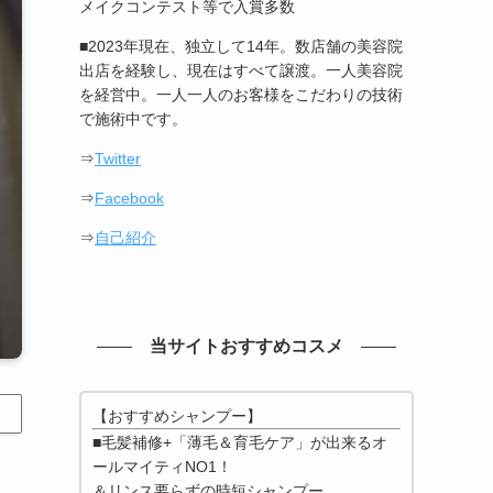
メイクコンテスト等で入賞多数
■2023年現在、独立して14年。数店舗の美容院
出店を経験し、現在はすべて譲渡。一人美容院
を経営中。一人一人のお客様をこだわりの技術
で施術中です。
⇒
Twitter
⇒
Facebook
⇒
自己紹介
当サイトおすすめコスメ
【おすすめシャンプー】
■毛髪補修+「薄毛＆育毛ケア」が出来るオ
ールマイティNO1！
＆リンス要らずの時短シャンプー