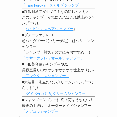
「haru kurokamiスカルプシャンプー」
■超低刺激で安心安全！なのにしっとり♪
このシャンプーが気に入ればこれ以上のシャ
ンプーなし！
「
ハイビスカスヘアシャンプー
」
■ダメージケアNO1
超ハイダメージ(ブリーチ毛)にはシリコンシ
ャンプー
「シャンプー難民」の方にもおすすめ！！
「ラサーナプレミオ―ルシャンプー」
■THE美容院シャンプーNO1
美容室帰りのツヤツヤサラサラ仕上がりに～
「アンククロスシャンプー」
■大注目！泡立たないクリームシャンプーな
らこれ1択
「KAMIKA(カミカ)クリームシャンプー」
■シャンプージプシーに終止符をうちたい！
最後の手段は…オーダーメイドシャンプー
「メデュラシャンプー」