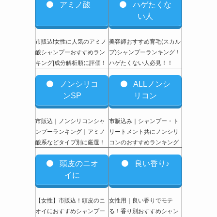
アミノ酸
ハゲたくな
い人
市販込!女性に人気のアミノ
美容師おすすめ育毛(スカル
酸シャンプーおすすめラン
プ)シャンプーランキング！
キング|成分解析順に評価！
ハゲたくない人必見！！
ノンシリコ
ALLノンシ
ンSP
リコン
市販込｜ノンシリコンシャ
市販込み｜シャンプー・ト
ンプーランキング｜アミノ
リートメント共にノンシリ
酸系などタイプ別に厳選！
コンのおすすめランキング
頭皮のニオ
良い香り♪
イに
【女性】市販込
！頭皮のニ
女性用｜良い香りでモテ
オイにおすすめシャンプー
る！香り別おすすめシャン