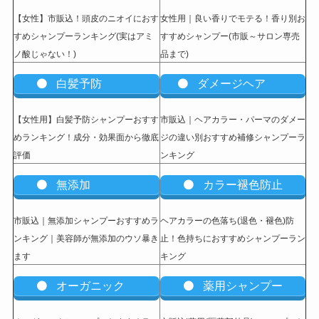
【女性】市販込
！頭皮のニオイにおす
女性用｜良い香りでモテる！香り別お
すめシャンプーランキング(実はアミ
すすめシャンプー(市販～サロン専売
ノ酸じゃない！)
品まで)
白髪予防
ダメージヘア
【女性用】白髪予防シャンプーおすす
市販込｜ヘアカラー・パーマのダメー
めランキング！成分・効果面から徹底
ジの違い別おすすめ補修シャンプーラ
評価
ンキング
無添加
カラー褪色防止
市販込｜無添加シャンプーおすすめラ
ヘアカラーの色落ち(退色・褪色)防
ンキング｜美容師が無添加のウソ暴き
止！色持ちにおすすめシャンプーラン
ます
キング
オーガニック
薬用シャンプー