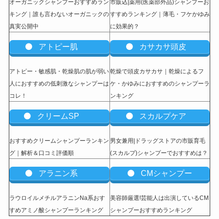
オーガニックシャンプーおすすめラン
市販込|薬用(医薬部外品)シャンプーお
キング｜誰も言わないオーガニックの
すすめランキング｜薄毛・フケかゆみ
真実公開中
に効果的？
アトピー肌
カサカサ頭皮
アトピー・敏感肌・乾燥肌の肌が弱い
乾燥で頭皮カサカサ｜乾燥によるフ
人におすすめの低刺激なシャンプーは
ケ・かゆみにおすすめのシャンプーラ
コレ！
ンキング
クリームSP
スカルプケア
おすすめクリームシャンプーランキン
男女兼用|ドラッグストアの市販育毛
グ｜解析＆口コミ評価順
(スカルプ)シャンプーでおすすめは？
アラニン系
CMシャンプー
ラウロイルメチルアラニンNa系おす
美容師厳選!芸能人は出演しているCM
すめアミノ酸シャンプーランキング
シャンプーおすすめランキング