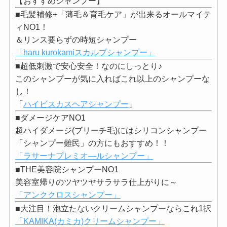
【おすすめシャンプー】
■毛髪補修+「薄毛＆育毛ケア」が出来るオールマイテ
ィNO1！
＆リンス要らずの時短シャンプー
「haru kurokamiスカルプシャンプー」
■超低刺激で安心安全！なのにしっとり♪
このシャンプーが気に入ればこれ以上のシャンプーな
し！
「
ハイビスカスヘアシャンプー
」
■ダメージケアNO1
超ハイダメージ(ブリーチ毛)にはシリコンシャンプー
「シャンプー難民」の方にもおすすめ！！
「ラサーナプレミオ―ルシャンプー」
■THE美容院シャンプーNO1
美容室帰りのツヤツヤサラサラ仕上がりに～
「アンククロスシャンプー」
■大注目！泡立たないクリームシャンプーならこれ1択
「KAMIKA(カミカ)クリームシャンプー」