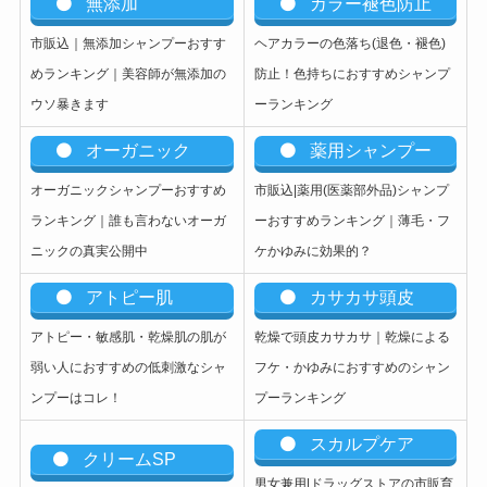
無添加
カラー褪色防止
市販込｜無添加シャンプーおすす
ヘアカラーの色落ち(退色・褪色)
めランキング｜美容師が無添加の
防止！色持ちにおすすめシャンプ
ウソ暴きます
ーランキング
オーガニック
薬用シャンプー
オーガニックシャンプーおすすめ
市販込|薬用(医薬部外品)シャンプ
ランキング｜誰も言わないオーガ
ーおすすめランキング｜薄毛・フ
ニックの真実公開中
ケかゆみに効果的？
アトピー肌
カサカサ頭皮
アトピー・敏感肌・乾燥肌の肌が
乾燥で頭皮カサカサ｜乾燥による
弱い人におすすめの低刺激なシャ
フケ・かゆみにおすすめのシャン
ンプーはコレ！
プーランキング
スカルプケア
クリームSP
男女兼用|ドラッグストアの市販育