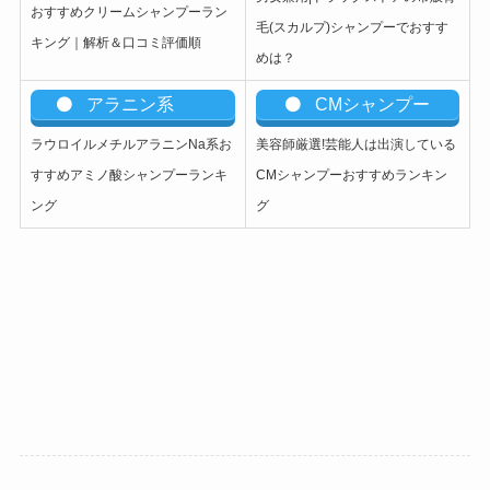
おすすめクリームシャンプーラン
毛(スカルプ)シャンプーでおすす
キング｜解析＆口コミ評価順
めは？
アラニン系
CMシャンプー
ラウロイルメチルアラニンNa系お
美容師厳選!芸能人は出演している
すすめアミノ酸シャンプーランキ
CMシャンプーおすすめランキン
ング
グ