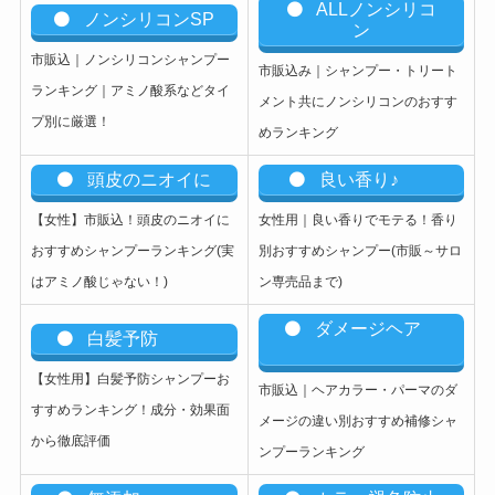
ALLノンシリコ
ノンシリコンSP
ン
市販込｜ノンシリコンシャンプー
市販込み｜シャンプー・トリート
ランキング｜アミノ酸系などタイ
メント共にノンシリコンのおすす
プ別に厳選！
めランキング
頭皮のニオイに
良い香り♪
【女性】市販込
！頭皮のニオイに
女性用｜良い香りでモテる！香り
おすすめシャンプーランキング(実
別おすすめシャンプー(市販～サロ
はアミノ酸じゃない！)
ン専売品まで)
ダメージヘア
白髪予防
【女性用】白髪予防シャンプーお
市販込｜ヘアカラー・パーマのダ
すすめランキング！成分・効果面
メージの違い別おすすめ補修シャ
から徹底評価
ンプーランキング