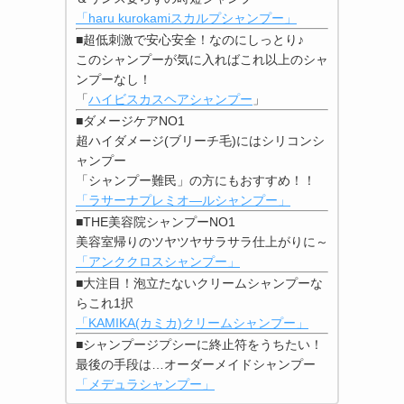
「haru kurokamiスカルプシャンプー」
■超低刺激で安心安全！なのにしっとり♪
このシャンプーが気に入ればこれ以上のシャ
ンプーなし！
「
ハイビスカスヘアシャンプー
」
■ダメージケアNO1
超ハイダメージ(ブリーチ毛)にはシリコンシ
ャンプー
「シャンプー難民」の方にもおすすめ！！
「ラサーナプレミオ―ルシャンプー」
■THE美容院シャンプーNO1
美容室帰りのツヤツヤサラサラ仕上がりに～
「アンククロスシャンプー」
■大注目！泡立たないクリームシャンプーな
らこれ1択
「KAMIKA(カミカ)クリームシャンプー」
■シャンプージプシーに終止符をうちたい！
最後の手段は…オーダーメイドシャンプー
「メデュラシャンプー」