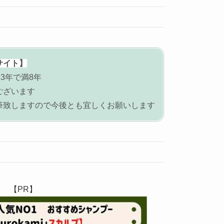
サイト】
3年で満8年
ございます
筆致しますので今後とも宜しくお願いします
【PR】