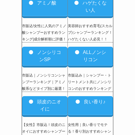
アミノ酸
ハゲたくな
い人
市販込!女性に人気のアミノ
美容師おすすめ育毛(スカル
酸シャンプーおすすめラン
プ)シャンプーランキング！
キング|成分解析順に評価！
ハゲたくない人必見！！
ノンシリコ
ALLノンシ
ンSP
リコン
市販込｜ノンシリコンシャ
市販込み｜シャンプー・ト
ンプーランキング｜アミノ
リートメント共にノンシリ
酸系などタイプ別に厳選！
コンのおすすめランキング
頭皮のニオ
良い香り♪
イに
【女性】市販込
！頭皮のニ
女性用｜良い香りでモテ
オイにおすすめシャンプー
る！香り別おすすめシャン