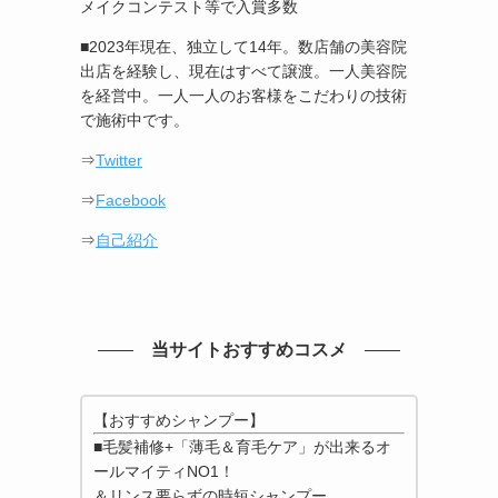
メイクコンテスト等で入賞多数
■2023年現在、独立して14年。数店舗の美容院
出店を経験し、現在はすべて譲渡。一人美容院
を経営中。一人一人のお客様をこだわりの技術
で施術中です。
⇒
Twitter
⇒
Facebook
⇒
自己紹介
当サイトおすすめコスメ
【おすすめシャンプー】
■毛髪補修+「薄毛＆育毛ケア」が出来るオ
ールマイティNO1！
＆リンス要らずの時短シャンプー