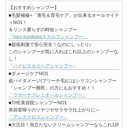
【おすすめシャンプー】
■毛髪補修+「薄毛＆育毛ケア」が出来るオールマイテ
ィNO1！
＆リンス要らずの時短シャンプー
「haru kurokamiスカルプシャンプー」
■超低刺激で安心安全！なのにしっとり♪
このシャンプーが気に入ればこれ以上のシャンプーな
し！
「
ハイビスカスヘアシャンプー
」
■ダメージケアNO1
超ハイダメージ(ブリーチ毛)にはシリコンシャンプー
「シャンプー難民」の方にもおすすめ！！
「ラサーナプレミオ―ルシャンプー」
■THE美容院シャンプーNO1
美容室帰りのツヤツヤサラサラ仕上がりに～
「アンククロスシャンプー」
■大注目！泡立たないクリームシャンプーならこれ1択