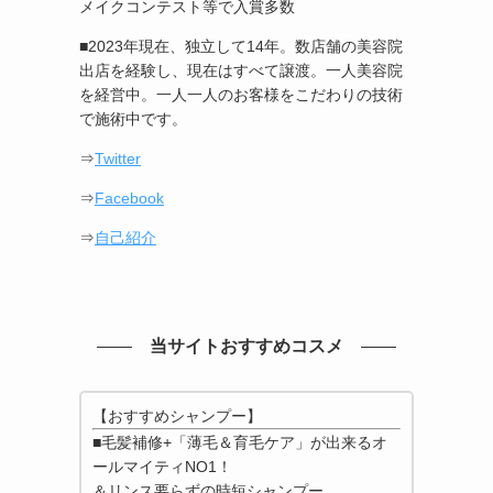
メイクコンテスト等で入賞多数
■2023年現在、独立して14年。数店舗の美容院
出店を経験し、現在はすべて譲渡。一人美容院
を経営中。一人一人のお客様をこだわりの技術
で施術中です。
⇒
Twitter
⇒
Facebook
⇒
自己紹介
当サイトおすすめコスメ
【おすすめシャンプー】
■毛髪補修+「薄毛＆育毛ケア」が出来るオ
ールマイティNO1！
＆リンス要らずの時短シャンプー