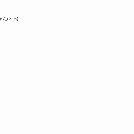
(>_<)
」