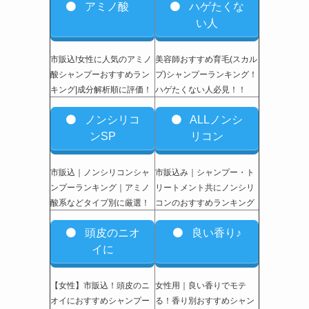
アミノ酸
ハゲたくな
い人
市販込!女性に人気のアミノ
美容師おすすめ育毛(スカル
酸シャンプーおすすめラン
プ)シャンプーランキング！
キング|成分解析順に評価！
ハゲたくない人必見！！
ノンシリコ
ALLノンシ
ンSP
リコン
市販込｜ノンシリコンシャ
市販込み｜シャンプー・ト
ンプーランキング｜アミノ
リートメント共にノンシリ
酸系などタイプ別に厳選！
コンのおすすめランキング
頭皮のニオ
良い香り♪
イに
【女性】市販込
！頭皮のニ
女性用｜良い香りでモテ
オイにおすすめシャンプー
る！香り別おすすめシャン