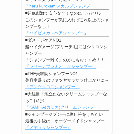
「haru kurokamiスカルプシャンプー」
■超低刺激で安心安全！なのにしっとり♪
このシャンプーが気に入ればこれ以上のシャ
ンプーなし！
「
ハイビスカスヘアシャンプー
」
■ダメージケアNO1
超ハイダメージ(ブリーチ毛)にはシリコンシ
ャンプー
「シャンプー難民」の方にもおすすめ！！
「ラサーナプレミオ―ルシャンプー」
■THE美容院シャンプーNO1
美容室帰りのツヤツヤサラサラ仕上がりに～
「アンククロスシャンプー」
■大注目！泡立たないクリームシャンプーな
らこれ1択
「KAMIKA(カミカ)クリームシャンプー」
■シャンプージプシーに終止符をうちたい！
最後の手段は…オーダーメイドシャンプー
「メデュラシャンプー」