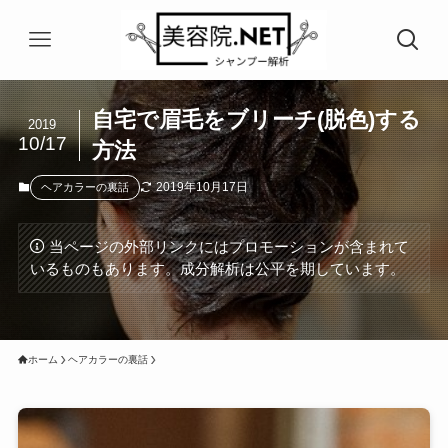
自宅で眉毛をブリーチ(脱色)する
2019
10/17
方法
2019年10月17日
ヘアカラーの裏話
当ページの外部リンクにはプロモーションが含まれて
いるものもあります。成分解析は公平を期しています。
ホーム
ヘアカラーの裏話