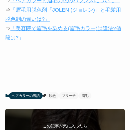
⇒
「ヘアカラーと眉毛の色のバランスについて」
⇒
「眉毛用脱色剤「JOLEN (ジョレン)」と毛髪用
脱色剤の違いは?」
⇒
「美容院で眉毛を染める(眉毛カラー)は違法?値
段は?」
ヘアカラーの裏話
脱色
ブリーチ
眉毛
この記事が気に入ったら