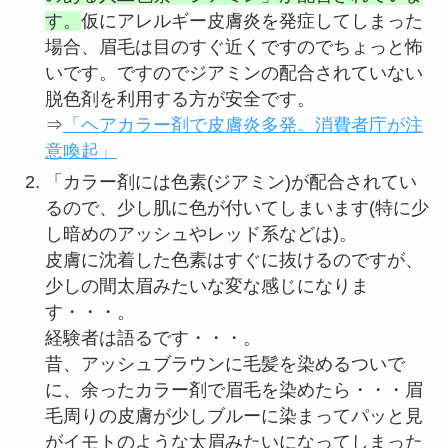
す。
仮にアレルギー皮膚炎を発症してしまった
場合、眉毛は目のすぐ近くですのでちょっと怖
いです。ですのでジアミンの配合されていない
脱色剤を利用する方が安全です。
⇒
「ヘアカラー剤で皮膚炎多発。消費者庁が注
意喚起」
「カラー剤には色素(ジアミン)が配合されてい
るので、少し肌に色が付いてしまいます(特に少
し暗めのアッシュやレッド系などは)。
皮膚に沈着した色素はすぐに抜けるのですが、
少しの間太眉みたいな変な感じになりま
す・・・。
経験者は語るです・・・。
昔、アッシュブラウンに毛髪を染めるついで
に、余ったカラー剤で眉毛を染めたら・・・眉
毛周りの皮膚が少しブルーに染まってパッと見
がイモトのような太眉みたいになってしまった