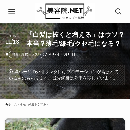
「白髪は抜くと増える」はウソ？
2019
11/13
本当？薄毛/細毛/クセ毛になる？
2019年11月13日
薄毛・頭皮トラブル
当ページの外部リンクにはプロモーションが含まれて
いるものもあります。成分解析は公平を期しています。
ホーム
薄毛・頭皮トラブル