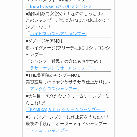
「haru kurokamiスカルプシャンプー」
■超低刺激で安心安全！なのにしっとり♪
このシャンプーが気に入ればこれ以上のシャ
ンプーなし！
「
ハイビスカスヘアシャンプー
」
■ダメージケアNO1
超ハイダメージ(ブリーチ毛)にはシリコンシ
ャンプー
「シャンプー難民」の方にもおすすめ！！
「ラサーナプレミオ―ルシャンプー」
■THE美容院シャンプーNO1
美容室帰りのツヤツヤサラサラ仕上がりに～
「アンククロスシャンプー」
■大注目！泡立たないクリームシャンプーな
らこれ1択
「KAMIKA(カミカ)クリームシャンプー」
■シャンプージプシーに終止符をうちたい！
最後の手段は…オーダーメイドシャンプー
「メデュラシャンプー」