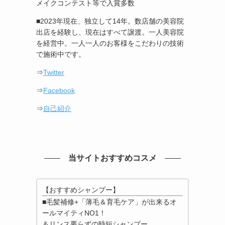
メイクコンテスト等で入賞多数
■2023年現在、独立して14年。数店舗の美容院
出店を経験し、現在はすべて譲渡。一人美容院
を経営中。一人一人のお客様をこだわりの技術
で施術中です。
⇒
Twitter
⇒
Facebook
⇒
自己紹介
当サイトおすすめコスメ
【おすすめシャンプー】
■毛髪補修+「薄毛＆育毛ケア」が出来るオ
ールマイティNO1！
＆リンス要らずの時短シャンプー