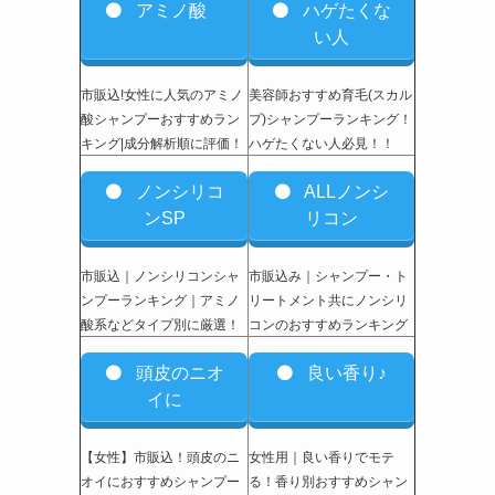
アミノ酸
ハゲたくな
い人
市販込!女性に人気のアミノ
美容師おすすめ育毛(スカル
酸シャンプーおすすめラン
プ)シャンプーランキング！
キング|成分解析順に評価！
ハゲたくない人必見！！
ノンシリコ
ALLノンシ
ンSP
リコン
市販込｜ノンシリコンシャ
市販込み｜シャンプー・ト
ンプーランキング｜アミノ
リートメント共にノンシリ
酸系などタイプ別に厳選！
コンのおすすめランキング
頭皮のニオ
良い香り♪
イに
【女性】市販込
！頭皮のニ
女性用｜良い香りでモテ
オイにおすすめシャンプー
る！香り別おすすめシャン