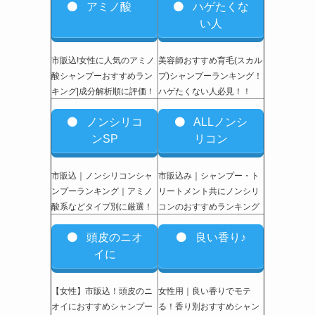
アミノ酸
ハゲたくな
い人
市販込!女性に人気のアミノ
美容師おすすめ育毛(スカル
酸シャンプーおすすめラン
プ)シャンプーランキング！
キング|成分解析順に評価！
ハゲたくない人必見！！
ノンシリコ
ALLノンシ
ンSP
リコン
市販込｜ノンシリコンシャ
市販込み｜シャンプー・ト
ンプーランキング｜アミノ
リートメント共にノンシリ
酸系などタイプ別に厳選！
コンのおすすめランキング
頭皮のニオ
良い香り♪
イに
【女性】市販込
！頭皮のニ
女性用｜良い香りでモテ
オイにおすすめシャンプー
る！香り別おすすめシャン