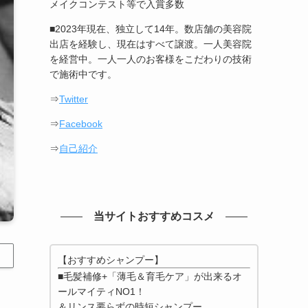
メイクコンテスト等で入賞多数
■2023年現在、独立して14年。数店舗の美容院
出店を経験し、現在はすべて譲渡。一人美容院
を経営中。一人一人のお客様をこだわりの技術
で施術中です。
⇒
Twitter
⇒
Facebook
⇒
自己紹介
当サイトおすすめコスメ
【おすすめシャンプー】
■毛髪補修+「薄毛＆育毛ケア」が出来るオ
ールマイティNO1！
＆リンス要らずの時短シャンプー