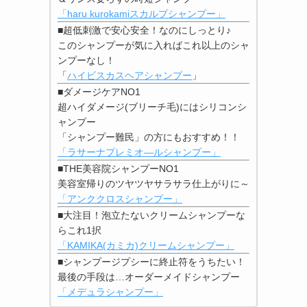
「haru kurokamiスカルプシャンプー」
■超低刺激で安心安全！なのにしっとり♪
このシャンプーが気に入ればこれ以上のシャ
ンプーなし！
「
ハイビスカスヘアシャンプー
」
■ダメージケアNO1
超ハイダメージ(ブリーチ毛)にはシリコンシ
ャンプー
「シャンプー難民」の方にもおすすめ！！
「ラサーナプレミオ―ルシャンプー」
■THE美容院シャンプーNO1
美容室帰りのツヤツヤサラサラ仕上がりに～
「アンククロスシャンプー」
■大注目！泡立たないクリームシャンプーな
らこれ1択
「KAMIKA(カミカ)クリームシャンプー」
■シャンプージプシーに終止符をうちたい！
最後の手段は…オーダーメイドシャンプー
「メデュラシャンプー」