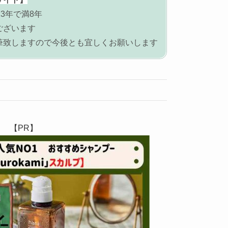
3年で満8年
ございます
筆致しますので今後とも宜しくお願いします
【PR】