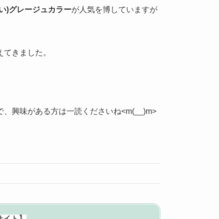
い)グレージュカラー
が人気を博していますが
えてきました。
興味がある方は一読くださいね<m(__)m>
サイト】