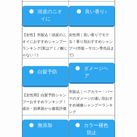
頭皮のニオ
良い香り♪
イに
【女性】市販込
！頭皮のニ
女性用｜良い香りでモテ
オイにおすすめシャンプー
る！香り別おすすめシャン
ランキング(実はアミノ酸じ
プー(市販～サロン専売品ま
ゃない！)
で)
ダメージヘ
白髪予防
ア
市販込｜ヘアカラー・パー
【女性用】白髪予防シャン
マのダメージの違い別おす
プーおすすめランキング！
すめ補修シャンプーランキ
成分・効果面から徹底評価
ング
無添加
カラー褪色
防止