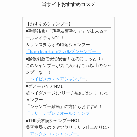
当サイトおすすめコスメ
【おすすめシャンプー】
■毛髪補修+「薄毛＆育毛ケア」が出来るオ
ールマイティNO1！
＆リンス要らずの時短シャンプー
「haru kurokamiスカルプシャンプー」
■超低刺激で安心安全！なのにしっとり♪
このシャンプーが気に入ればこれ以上のシャ
ンプーなし！
「
ハイビスカスヘアシャンプー
」
■ダメージケアNO1
超ハイダメージ(ブリーチ毛)にはシリコンシ
ャンプー
「シャンプー難民」の方にもおすすめ！！
「ラサーナプレミオ―ルシャンプー」
■THE美容院シャンプーNO1
美容室帰りのツヤツヤサラサラ仕上がりに～
「アンククロスシャンプー」