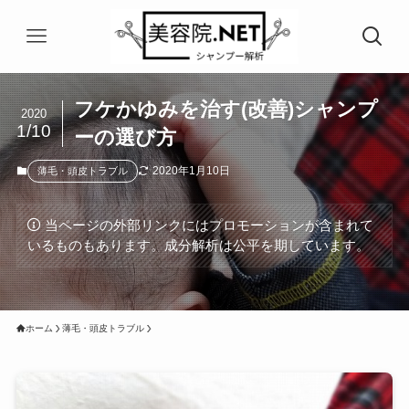
フケかゆみを治す(改善)シャンプ
2020
1/10
ーの選び方
2020年1月10日
薄毛・頭皮トラブル
当ページの外部リンクにはプロモーションが含まれて
いるものもあります。成分解析は公平を期しています。
ホーム
薄毛・頭皮トラブル