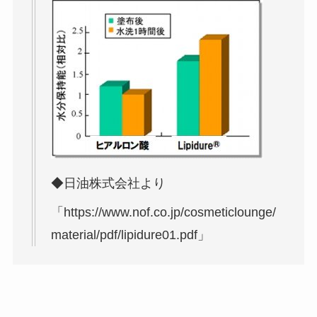
◆日油株式会社より
「https://www.nof.co.jp/cosmeticlounge/
material/pdf/lipidure01.pdf」