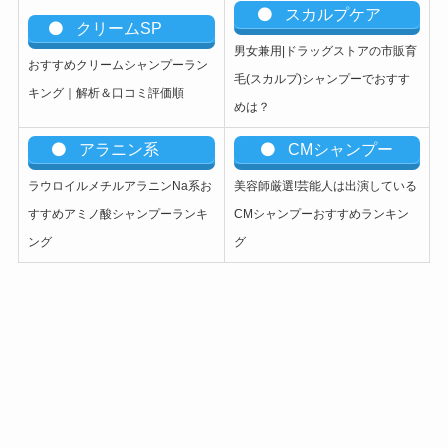
スカルプケア
クリームSP
男女兼用|ドラッグストアの市販育
おすすめクリームシャンプーラン
毛(スカルプ)シャンプーでおすす
キング｜解析＆口コミ評価順
めは？
アラニン系
CMシャンプー
ラウロイルメチルアラニンNa系お
美容師厳選!芸能人は出演している
すすめアミノ酸シャンプーランキ
CMシャンプーおすすめランキン
ング
グ