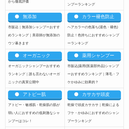
から徹底評価
ンプーランキング
無添加
カラー褪色防止
市販込｜無添加シャンプーおすす
ヘアカラーの色落ち(退色・褪色)
めランキング｜美容師が無添加の
防止！色持ちにおすすめシャンプ
ウソ暴きます
ーランキング
オーガニック
薬用シャンプー
オーガニックシャンプーおすすめ
市販込|薬用(医薬部外品)シャンプ
ランキング｜誰も言わないオーガ
ーおすすめランキング｜薄毛・フ
ニックの真実公開中
ケかゆみに効果的？
アトピー肌
カサカサ頭皮
アトピー・敏感肌・乾燥肌の肌が
乾燥で頭皮カサカサ｜乾燥による
弱い人におすすめの低刺激なシャ
フケ・かゆみにおすすめのシャン
ンプーはコレ！
プーランキング