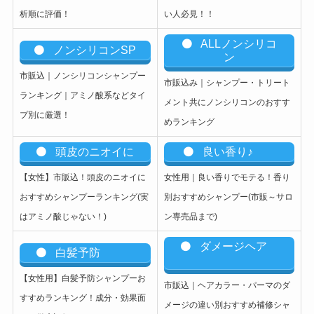
析順に評価！
い人必見！！
ALLノンシリコ
ノンシリコンSP
ン
市販込｜ノンシリコンシャンプー
市販込み｜シャンプー・トリート
ランキング｜アミノ酸系などタイ
メント共にノンシリコンのおすす
プ別に厳選！
めランキング
頭皮のニオイに
良い香り♪
【女性】市販込
！頭皮のニオイに
女性用｜良い香りでモテる！香り
おすすめシャンプーランキング(実
別おすすめシャンプー(市販～サロ
はアミノ酸じゃない！)
ン専売品まで)
ダメージヘア
白髪予防
【女性用】白髪予防シャンプーお
市販込｜ヘアカラー・パーマのダ
すすめランキング！成分・効果面
メージの違い別おすすめ補修シャ