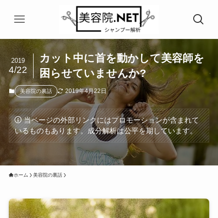
カット中に首を動かして美容師を
2019
4/22
困らせていませんか?
2019年4月22日
美容院の裏話
当ページの外部リンクにはプロモーションが含まれて
いるものもあります。成分解析は公平を期しています。
ホーム
美容院の裏話