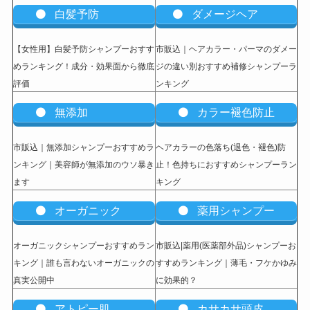
白髪予防
ダメージヘア
【女性用】白髪予防シャンプーおすす
市販込｜ヘアカラー・パーマのダメー
めランキング！成分・効果面から徹底
ジの違い別おすすめ補修シャンプーラ
評価
ンキング
無添加
カラー褪色防止
市販込｜無添加シャンプーおすすめラ
ヘアカラーの色落ち(退色・褪色)防
ンキング｜美容師が無添加のウソ暴き
止！色持ちにおすすめシャンプーラン
ます
キング
オーガニック
薬用シャンプー
オーガニックシャンプーおすすめラン
市販込|薬用(医薬部外品)シャンプーお
キング｜誰も言わないオーガニックの
すすめランキング｜薄毛・フケかゆみ
真実公開中
に効果的？
アトピー肌
カサカサ頭皮