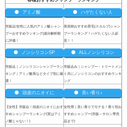
アミノ酸
ハゲたくない人
市販込!女性に人気のアミノ酸シャン
美容師おすすめ育毛(スカルプ)シャン
プーおすすめランキング|成分解析順
プーランキング！ハゲたくない人必
に評価！
見！！
ノンシリコンSP
ALLノンシリコン
市販込｜ノンシリコンシャンプーラン
市販込み｜シャンプー・トリートメン
キング｜アミノ酸系などタイプ別に厳
ト共にノンシリコンのおすすめランキ
選！
ング
頭皮のニオイに
良い香り♪
【女性】市販込
！頭皮のニオイにおす
女性用｜良い香りでモテる！香り別お
すめシャンプーランキング(実はアミ
すすめシャンプー(市販～サロン専売
ノ酸じゃない！)
品まで)