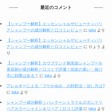
最近のコメント
【シャンプー解析】エッセンシャルザビューティバリ
アシャンプーの成分解析と口コミレビュー
に
taka
より
【シャンプー解析】エッセンシャルザビューティバリ
アシャンプーの成分解析と口コミレビュー
に
りょう
よ
り
【シャンプー解析】カウブランド無添加シャンプーを
美容師が成分解析と口コミで評価！頭皮の臭い・抜け
毛に効果はある？
に
taka
より
アレルギーによる「フケかゆみ」の対処法・治し方は?
に
taka
より
シャンプー成分解析｜パンテーンミラクルズボンドリ
ペアカラーシャイン＆リペア｜口コミ評価
に
taka
より