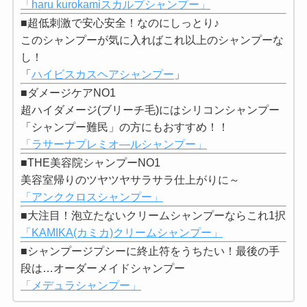
「haru kurokamiスカルプシャンプー」
■超低刺激で安心安全！なのにしっとり♪
このシャンプーが気に入ればこれ以上のシャンプーな
し！
「
ハイビスカスヘアシャンプー
」
■ダメージケアNO1
超ハイダメージ(ブリーチ毛)にはシリコンシャンプー
「シャンプー難民」の方にもおすすめ！！
「ラサーナプレミオ―ルシャンプー」
■THE美容院シャンプーNO1
美容室帰りのツヤツヤサラサラ仕上がりに～
「アンククロスシャンプー」
■大注目！泡立たないクリームシャンプーならこれ1択
「KAMIKA(カミカ)クリームシャンプー」
■シャンプージプシーに終止符をうちたい！最後の手
段は…オーダーメイドシャンプー
「メデュラシャンプー」