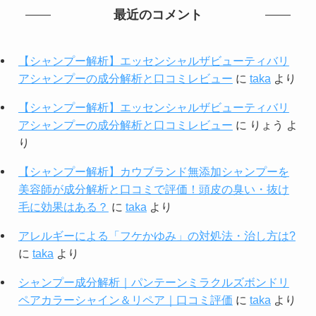
最近のコメント
【シャンプー解析】エッセンシャルザビューティバリ
アシャンプーの成分解析と口コミレビュー
に
taka
より
【シャンプー解析】エッセンシャルザビューティバリ
アシャンプーの成分解析と口コミレビュー
に
りょう
よ
り
【シャンプー解析】カウブランド無添加シャンプーを
美容師が成分解析と口コミで評価！頭皮の臭い・抜け
毛に効果はある？
に
taka
より
アレルギーによる「フケかゆみ」の対処法・治し方は?
に
taka
より
シャンプー成分解析｜パンテーンミラクルズボンドリ
ペアカラーシャイン＆リペア｜口コミ評価
に
taka
より