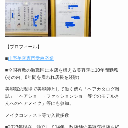
【プロフィール】
■
山野美容専門学校卒業
■全国有数の激戦区に本店を構える美容院に10年間勤務
(その内、8年間を雇われ店長を経験)
美容院の現場で美容師として働く傍ら「ヘアカタログ雑
誌」「ヘアショー・ファッションショー等でのモデルさ
んへのヘアメイク」等にも参加。
メイクコンテスト等で入賞多数
■2023年現在、独立して14年。数店舗の美容院出店を経