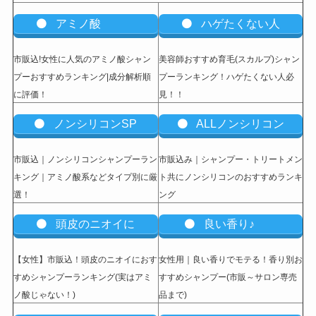
アミノ酸
ハゲたくない人
市販込!女性に人気のアミノ酸シャン
美容師おすすめ育毛(スカルプ)シャン
プーおすすめランキング|成分解析順
プーランキング！ハゲたくない人必
に評価！
見！！
ノンシリコンSP
ALLノンシリコン
市販込｜ノンシリコンシャンプーラン
市販込み｜シャンプー・トリートメン
キング｜アミノ酸系などタイプ別に厳
ト共にノンシリコンのおすすめランキ
選！
ング
頭皮のニオイに
良い香り♪
【女性】市販込
！頭皮のニオイにおす
女性用｜良い香りでモテる！香り別お
すめシャンプーランキング(実はアミ
すすめシャンプー(市販～サロン専売
ノ酸じゃない！)
品まで)