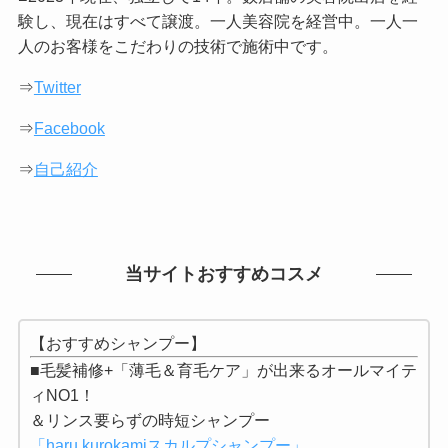
験し、現在はすべて譲渡。一人美容院を経営中。一人一
人のお客様をこだわりの技術で施術中です。
⇒
Twitter
⇒
Facebook
⇒
自己紹介
当サイトおすすめコスメ
【おすすめシャンプー】
■毛髪補修+「薄毛＆育毛ケア」が出来るオールマイテ
ィNO1！
＆リンス要らずの時短シャンプー
「haru kurokamiスカルプシャンプー」