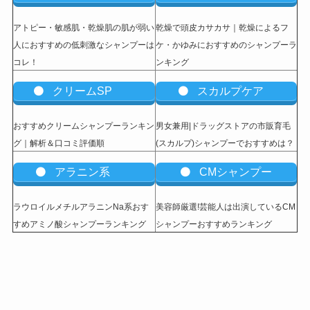
アトピー・敏感肌・乾燥肌の肌が弱い
乾燥で頭皮カサカサ｜乾燥によるフ
人におすすめの低刺激なシャンプーは
ケ・かゆみにおすすめのシャンプーラ
コレ！
ンキング
クリームSP
スカルプケア
おすすめクリームシャンプーランキン
男女兼用|ドラッグストアの市販育毛
グ｜解析＆口コミ評価順
(スカルプ)シャンプーでおすすめは？
アラニン系
CMシャンプー
ラウロイルメチルアラニンNa系おす
美容師厳選!芸能人は出演しているCM
すめアミノ酸シャンプーランキング
シャンプーおすすめランキング