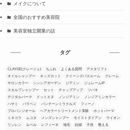
メイクについて
全国のおすすめ美容院
美容室独立開業の話
タグ
CLAYGE(クレージュ)
ちふれ
よくある質問
アスタリフト
オイルシャンプー
キッズカット
クイーンズバスルーム
クレーム
サロンカラー
シンシアガーデン
ジアミン
ジュレームiP
スカルプシャンプー
セット
チャップアップ
ツバキ
デジタルパーマ
ドットエヌ
ノンジアミン
ノンジアミンカラー
ハサミ
パラベン
パンテーンミラクルズ
フィーノ
プロバンジオール
ヘアカラートリートメント実験
ホットパーマ
ミネコラ
ムコタ
メンズシャンプー
モイストダイアン
ライオン
リンレン
ルベル
レフィーネ
地毛
妊婦
子供
整える