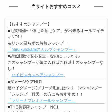
当サイトおすすめコスメ
【おすすめシャンプー】
■毛髪補修+「薄毛＆育毛ケア」が出来るオールマイテ
ィNO1！
＆リンス要らずの時短シャンプー
「haru kurokamiスカルプシャンプー」
■超低刺激で安心安全！なのにしっとり♪
このシャンプーが気に入ればこれ以上のシャンプーな
し！
「
ハイビスカスヘアシャンプー
」
■ダメージケアNO1
超ハイダメージ(ブリーチ毛)にはシリコンシャンプー
「シャンプー難民」の方にもおすすめ！！
「ラサーナプレミオ―ルシャンプー」
■THE美容院シャンプーNO1