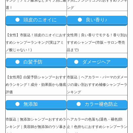
キング｜アミノ酸系などタイプ別に厳
ト共にノンシリコンのおすすめランキ
選！
ング
頭皮のニオイに
良い香り♪
【女性】市販込
！頭皮のニオイにおす
女性用｜良い香りでモテる！香り別お
すめシャンプーランキング(実はアミ
すすめシャンプー(市販～サロン専売
ノ酸じゃない！)
品まで)
白髪予防
ダメージヘア
【女性用】白髪予防シャンプーおすす
市販込｜ヘアカラー・パーマのダメー
めランキング！成分・効果面から徹底
ジの違い別おすすめ補修シャンプーラ
評価
ンキング
無添加
カラー褪色防止
市販込｜無添加シャンプーおすすめラ
ヘアカラーの色落ち(退色・褪色)防
ンキング｜美容師が無添加のウソ暴き
止！色持ちにおすすめシャンプーラン