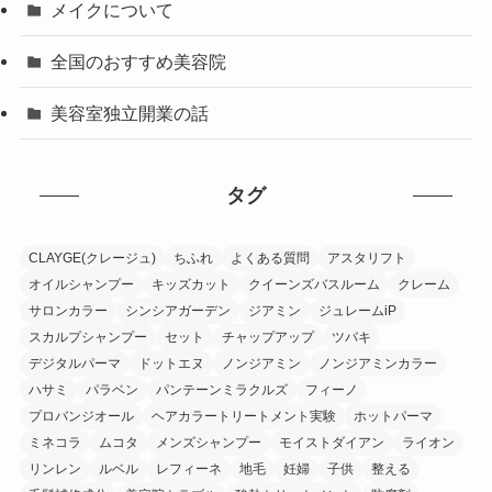
メイクについて
全国のおすすめ美容院
美容室独立開業の話
タグ
CLAYGE(クレージュ)
ちふれ
よくある質問
アスタリフト
オイルシャンプー
キッズカット
クイーンズバスルーム
クレーム
サロンカラー
シンシアガーデン
ジアミン
ジュレームiP
スカルプシャンプー
セット
チャップアップ
ツバキ
デジタルパーマ
ドットエヌ
ノンジアミン
ノンジアミンカラー
ハサミ
パラベン
パンテーンミラクルズ
フィーノ
プロバンジオール
ヘアカラートリートメント実験
ホットパーマ
ミネコラ
ムコタ
メンズシャンプー
モイストダイアン
ライオン
リンレン
ルベル
レフィーネ
地毛
妊婦
子供
整える