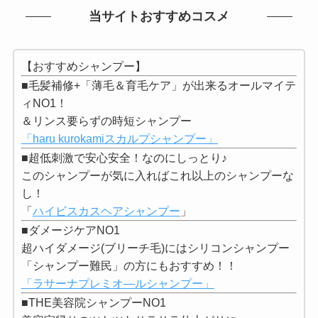
当サイトおすすめコスメ
【おすすめシャンプー】
■毛髪補修+「薄毛＆育毛ケア」が出来るオールマイテ
ィNO1！
＆リンス要らずの時短シャンプー
「haru kurokamiスカルプシャンプー」
■超低刺激で安心安全！なのにしっとり♪
このシャンプーが気に入ればこれ以上のシャンプーな
し！
「
ハイビスカスヘアシャンプー
」
■ダメージケアNO1
超ハイダメージ(ブリーチ毛)にはシリコンシャンプー
「シャンプー難民」の方にもおすすめ！！
「ラサーナプレミオ―ルシャンプー」
■THE美容院シャンプーNO1