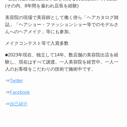
(その内、8年間を雇われ店長を経験)
美容院の現場で美容師として働く傍ら「ヘアカタログ雑
誌」「ヘアショー・ファッションショー等でのモデルさ
んへのヘアメイク」等にも参加。
メイクコンテスト等で入賞多数
■2023年現在、独立して14年。数店舗の美容院出店を経
験し、現在はすべて譲渡。一人美容院を経営中。一人一
人のお客様をこだわりの技術で施術中です。
⇒
Twitter
⇒
Facebook
⇒
自己紹介