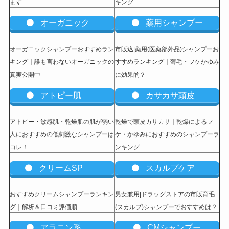
ます
キング
オーガニック
薬用シャンプー
オーガニックシャンプーおすすめラン
市販込|薬用(医薬部外品)シャンプーお
キング｜誰も言わないオーガニックの
すすめランキング｜薄毛・フケかゆみ
真実公開中
に効果的？
アトピー肌
カサカサ頭皮
アトピー・敏感肌・乾燥肌の肌が弱い
乾燥で頭皮カサカサ｜乾燥によるフ
人におすすめの低刺激なシャンプーは
ケ・かゆみにおすすめのシャンプーラ
コレ！
ンキング
クリームSP
スカルプケア
おすすめクリームシャンプーランキン
男女兼用|ドラッグストアの市販育毛
グ｜解析＆口コミ評価順
(スカルプ)シャンプーでおすすめは？
アラニン系
CMシャンプー