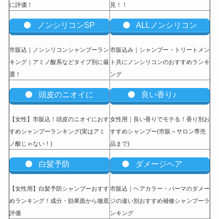
に評価！
見！！
ノンシリコンSP
ALLノンシリコン
市販込｜ノンシリコンシャンプーラン
市販込み｜シャンプー・トリートメン
キング｜アミノ酸系などタイプ別に厳
ト共にノンシリコンのおすすめランキ
選！
ング
頭皮のニオイに
良い香り♪
【女性】市販込
！頭皮のニオイにおす
女性用｜良い香りでモテる！香り別お
すめシャンプーランキング(実はアミ
すすめシャンプー(市販～サロン専売
ノ酸じゃない！)
品まで)
白髪予防
ダメージヘア
【女性用】白髪予防シャンプーおすす
市販込｜ヘアカラー・パーマのダメー
めランキング！成分・効果面から徹底
ジの違い別おすすめ補修シャンプーラ
評価
ンキング