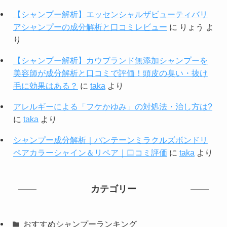
【シャンプー解析】エッセンシャルザビューティバリ
アシャンプーの成分解析と口コミレビュー
に
りょう
よ
り
【シャンプー解析】カウブランド無添加シャンプーを
美容師が成分解析と口コミで評価！頭皮の臭い・抜け
毛に効果はある？
に
taka
より
アレルギーによる「フケかゆみ」の対処法・治し方は?
に
taka
より
シャンプー成分解析｜パンテーンミラクルズボンドリ
ペアカラーシャイン＆リペア｜口コミ評価
に
taka
より
カテゴリー
おすすめシャンプーランキング