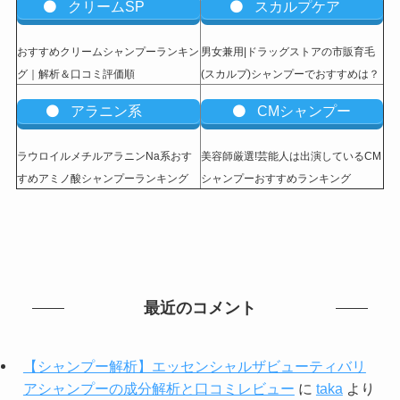
クリームSP
スカルプケア
おすすめクリームシャンプーランキン
男女兼用|ドラッグストアの市販育毛
グ｜解析＆口コミ評価順
(スカルプ)シャンプーでおすすめは？
アラニン系
CMシャンプー
ラウロイルメチルアラニンNa系おす
美容師厳選!芸能人は出演しているCM
すめアミノ酸シャンプーランキング
シャンプーおすすめランキング
最近のコメント
【シャンプー解析】エッセンシャルザビューティバリ
アシャンプーの成分解析と口コミレビュー
に
taka
より