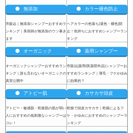
無添加
カラー褪色防止
市販込｜無添加シャンプーおすすめラ
ヘアカラーの色落ち(退色・褪色)防
ンキング｜美容師が無添加のウソ暴き
止！色持ちにおすすめシャンプーラン
ます
キング
オーガニック
薬用シャンプー
オーガニックシャンプーおすすめラン
市販込|薬用(医薬部外品)シャンプーお
キング｜誰も言わないオーガニックの
すすめランキング｜薄毛・フケかゆみ
真実公開中
に効果的？
アトピー肌
カサカサ頭皮
アトピー・敏感肌・乾燥肌の肌が弱い
乾燥で頭皮カサカサ｜乾燥によるフ
人におすすめの低刺激なシャンプーは
ケ・かゆみにおすすめのシャンプーラ
コレ！
ンキング