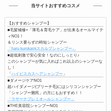
当サイトおすすめコスメ
【おすすめシャンプー】
■毛髪補修+「薄毛＆育毛ケア」が出来るオールマイテ
ィNO1！
＆リンス要らずの時短シャンプー
「haru kurokamiスカルプシャンプー」
■超低刺激で安心安全！なのにしっとり♪
このシャンプーが気に入ればこれ以上のシャンプーな
し！
「
ハイビスカスヘアシャンプー
」
■ダメージケアNO1
超ハイダメージ(ブリーチ毛)にはシリコンシャンプー
「シャンプー難民」の方にもおすすめ！！
「ラサーナプレミオ―ルシャンプー」
■THE美容院シャンプーNO1