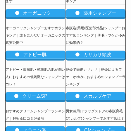
ます
キング
オーガニック
薬用シャンプー
オーガニックシャンプーおすすめラン
市販込|薬用(医薬部外品)シャンプーお
キング｜誰も言わないオーガニックの
すすめランキング｜薄毛・フケかゆみ
真実公開中
に効果的？
アトピー肌
カサカサ頭皮
アトピー・敏感肌・乾燥肌の肌が弱い
乾燥で頭皮カサカサ｜乾燥によるフ
人におすすめの低刺激なシャンプーは
ケ・かゆみにおすすめのシャンプーラ
コレ！
ンキング
クリームSP
スカルプケア
おすすめクリームシャンプーランキン
男女兼用|ドラッグストアの市販育毛
グ｜解析＆口コミ評価順
(スカルプ)シャンプーでおすすめは？
アラニン系
CMシャンプー