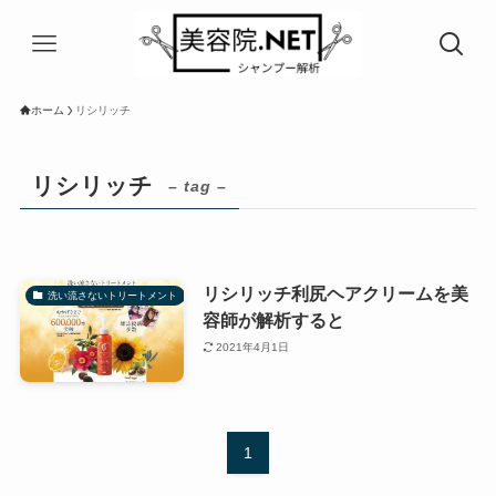
ホーム
リシリッチ
リシリッチ
– tag –
リシリッチ利尻ヘアクリームを美
洗い流さないトリートメント
容師が解析すると
2021年4月1日
1