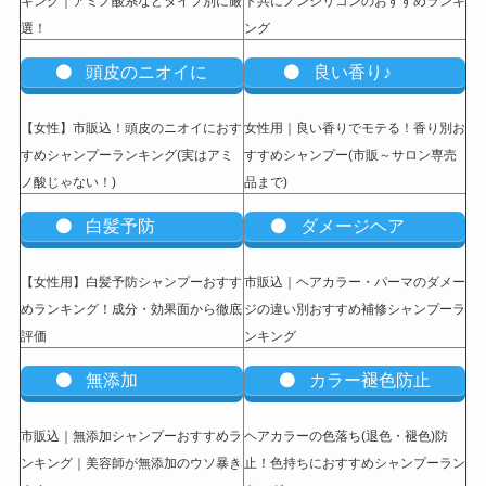
キング｜アミノ酸系などタイプ別に厳
ト共にノンシリコンのおすすめランキ
選！
ング
頭皮のニオイに
良い香り♪
【女性】市販込
！頭皮のニオイにおす
女性用｜良い香りでモテる！香り別お
すめシャンプーランキング(実はアミ
すすめシャンプー(市販～サロン専売
ノ酸じゃない！)
品まで)
白髪予防
ダメージヘア
【女性用】白髪予防シャンプーおすす
市販込｜ヘアカラー・パーマのダメー
めランキング！成分・効果面から徹底
ジの違い別おすすめ補修シャンプーラ
評価
ンキング
無添加
カラー褪色防止
市販込｜無添加シャンプーおすすめラ
ヘアカラーの色落ち(退色・褪色)防
ンキング｜美容師が無添加のウソ暴き
止！色持ちにおすすめシャンプーラン