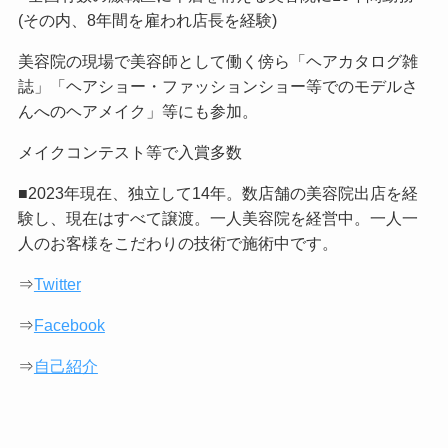
(その内、8年間を雇われ店長を経験)
美容院の現場で美容師として働く傍ら「ヘアカタログ雑
誌」「ヘアショー・ファッションショー等でのモデルさ
んへのヘアメイク」等にも参加。
メイクコンテスト等で入賞多数
■2023年現在、独立して14年。数店舗の美容院出店を経
験し、現在はすべて譲渡。一人美容院を経営中。一人一
人のお客様をこだわりの技術で施術中です。
⇒
Twitter
⇒
Facebook
⇒
自己紹介