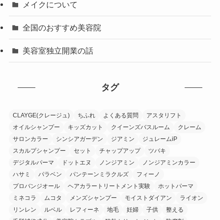
メイクについて
全国のおすすめ美容院
美容室独立開業の話
タグ
CLAYGE(クレージュ)
ちふれ
よくある質問
アスタリフト
オイルシャンプー
キッズカット
クイーンズバスルーム
クレーム
サロンカラー
シンシアガーデン
ジアミン
ジュレームiP
スカルプシャンプー
セット
チャップアップ
ツバキ
デジタルパーマ
ドットエヌ
ノンジアミン
ノンジアミンカラー
ハサミ
パラベン
パンテーンミラクルズ
フィーノ
プロバンジオール
ヘアカラートリートメント実験
ホットパーマ
ミネコラ
ムコタ
メンズシャンプー
モイストダイアン
ライオン
リンレン
ルベル
レフィーネ
地毛
妊婦
子供
整える