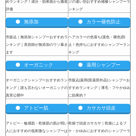
めランキング！成分・効果面から徹底
ジの違い別おすすめ補修シャンプーラ
評価
ンキング
無添加
カラー褪色防止
市販込｜無添加シャンプーおすすめラ
ヘアカラーの色落ち(退色・褪色)防
ンキング｜美容師が無添加のウソ暴き
止！色持ちにおすすめシャンプーラン
ます
キング
オーガニック
薬用シャンプー
オーガニックシャンプーおすすめラン
市販込|薬用(医薬部外品)シャンプーお
キング｜誰も言わないオーガニックの
すすめランキング｜薄毛・フケかゆみ
真実公開中
に効果的？
アトピー肌
カサカサ頭皮
アトピー・敏感肌・乾燥肌の肌が弱い
乾燥で頭皮カサカサ｜乾燥によるフ
人におすすめの低刺激なシャンプーは
ケ・かゆみにおすすめのシャンプーラ