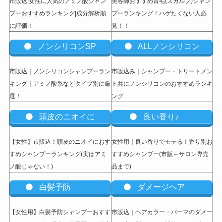
市販込!女性に人気のアミノ酸シャン
美容師おすすめ育毛(スカルプ)シャン
プーおすすめランキング|成分解析順
プーランキング！ハゲたくない人必
に評価！
見！！
ノンシリコンSP
ALLノンシリコン
市販込｜ノンシリコンシャンプーラン
市販込み｜シャンプー・トリートメン
キング｜アミノ酸系などタイプ別に厳
ト共にノンシリコンのおすすめランキ
選！
ング
頭皮のニオイに
良い香り♪
【女性】市販込
！頭皮のニオイにおす
女性用｜良い香りでモテる！香り別お
すめシャンプーランキング(実はアミ
すすめシャンプー(市販～サロン専売
ノ酸じゃない！)
品まで)
白髪予防
ダメージヘア
【女性用】白髪予防シャンプーおすす
市販込｜ヘアカラー・パーマのダメー