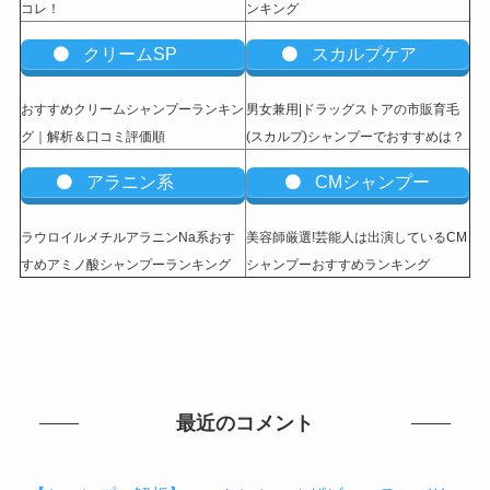
コレ！
ンキング
クリームSP
スカルプケア
おすすめクリームシャンプーランキン
男女兼用|ドラッグストアの市販育毛
グ｜解析＆口コミ評価順
(スカルプ)シャンプーでおすすめは？
アラニン系
CMシャンプー
ラウロイルメチルアラニンNa系おす
美容師厳選!芸能人は出演しているCM
すめアミノ酸シャンプーランキング
シャンプーおすすめランキング
最近のコメント