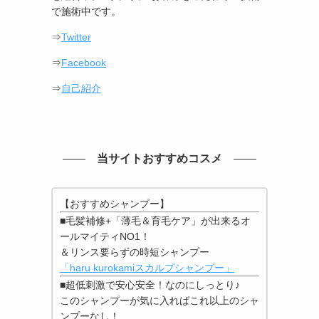
で施術中です。
⇒
Twitter
⇒
Facebook
⇒
自己紹介
当サイトおすすめコスメ
【おすすめシャンプー】
■毛髪補修+「薄毛＆育毛ケア」が出来るオ
ールマイティNO1！
＆リンス要らずの時短シャンプー
「haru kurokamiスカルプシャンプー」
■超低刺激で安心安全！なのにしっとり♪
このシャンプーが気に入ればこれ以上のシャ
ンプーなし！