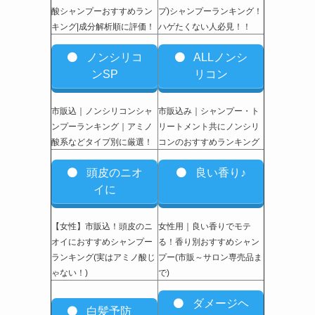
酸シャンプーおすすめラン
プ)シャンプーランキング！
キング|成分解析順に評価！
ハゲたくない人必見！！
ノンシリコ
ALLノンシ
ンSP
リコン
市販込｜ノンシリコンシャ
市販込み｜シャンプー・ト
ンプーランキング｜アミノ
リートメント共にノンシリ
酸系などタイプ別に厳選！
コンのおすすめランキング
頭皮のニオ
良い香り♪
イに
【女性】市販込
！頭皮のニ
女性用｜良い香りでモテ
オイにおすすめシャンプー
る！香り別おすすめシャン
ランキング(実はアミノ酸じ
プー(市販～サロン専売品ま
ゃない！)
で)
ダメージヘ
白髪予防