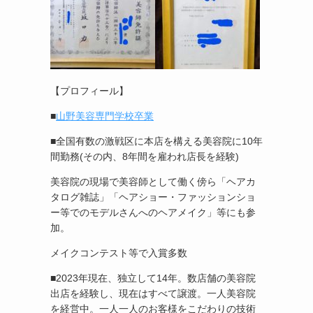
【プロフィール】
■
山野美容専門学校卒業
■全国有数の激戦区に本店を構える美容院に10年
間勤務(その内、8年間を雇われ店長を経験)
美容院の現場で美容師として働く傍ら「ヘアカ
タログ雑誌」「ヘアショー・ファッションショ
ー等でのモデルさんへのヘアメイク」等にも参
加。
メイクコンテスト等で入賞多数
■2023年現在、独立して14年。数店舗の美容院
出店を経験し、現在はすべて譲渡。一人美容院
を経営中。一人一人のお客様をこだわりの技術