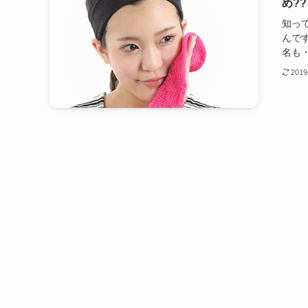
め??
知っ
んです
名も・
201