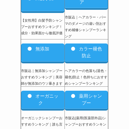
ア
市販込｜ヘアカラー・パー
【女性用】白髪予防シャン
マのダメージの違い別おす
プーおすすめランキング！
すめ補修シャンプーランキ
成分・効果面から徹底評価
ング
無添加
カラー褪色
防止
市販込｜無添加シャンプー
ヘアカラーの色落ち(退色・
おすすめランキング｜美容
褪色)防止！色持ちにおすす
師が無添加のウソ暴きます
めシャンプーランキング
オーガニッ
薬用シャン
ク
プー
オーガニックシャンプーお
市販込|薬用(医薬部外品)シ
すすめランキング｜誰も言
ャンプーおすすめランキン