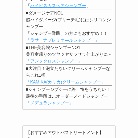
「
ハイビスカスヘアシャンプー
」
■ダメージケアNO1
超ハイダメージ(ブリーチ毛)にはシリコンシ
ャンプー
「シャンプー難民」の方にもおすすめ！！
「ラサーナプレミオ―ルシャンプー」
■THE美容院シャンプーNO1
美容室帰りのツヤツヤサラサラ仕上がりに～
「アンククロスシャンプー」
■大注目！泡立たないクリームシャンプーな
らこれ1択
「KAMIKA(カミカ)クリームシャンプー」
■シャンプージプシーに終止符をうちたい！
最後の手段は…オーダーメイドシャンプー
「メデュラシャンプー」
【おすすめアウトバストリートメント】