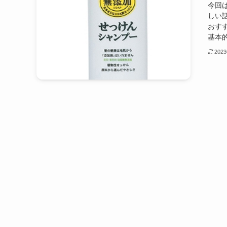
今回
しい話
おす
基本的
202