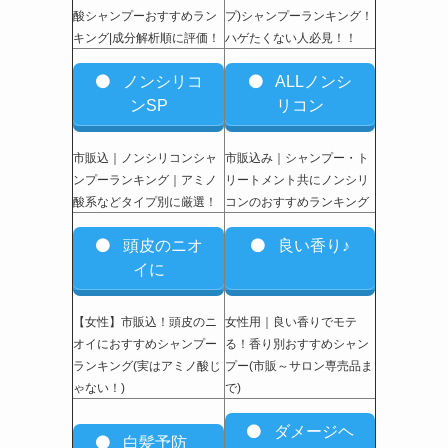
酸シャンプーおすすめラン
プ)シャンプーランキング！
キング|成分解析順に評価！
ハゲたくない人必見！！
ノンシリコ
ALLノンシ
ンSP
リコン
市販込｜ノンシリコンシャ
市販込み｜シャンプー・ト
ンプーランキング｜アミノ
リートメント共にノンシリ
酸系などタイプ別に厳選！
コンのおすすめランキング
頭皮のニオ
良い香り♪
イに
【女性】市販込
！頭皮のニ
女性用｜良い香りでモテ
オイにおすすめシャンプー
る！香り別おすすめシャン
ランキング(実はアミノ酸じ
プー(市販～サロン専売品ま
ゃない！)
で)
ダメージヘ
白髪予防