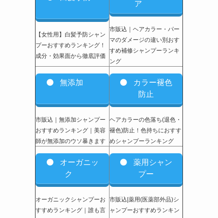
ア
市販込｜ヘアカラー・パー
【女性用】白髪予防シャン
マのダメージの違い別おす
プーおすすめランキング！
すめ補修シャンプーランキ
成分・効果面から徹底評価
ング
無添加
カラー褪色
防止
市販込｜無添加シャンプー
ヘアカラーの色落ち(退色・
おすすめランキング｜美容
褪色)防止！色持ちにおすす
師が無添加のウソ暴きます
めシャンプーランキング
オーガニッ
薬用シャン
ク
プー
オーガニックシャンプーお
市販込|薬用(医薬部外品)シ
すすめランキング｜誰も言
ャンプーおすすめランキン