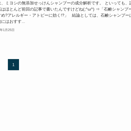
は、ミヨシの無添加せっけんシャンプーの成分解析です。 といっても、
はほとんど前回の記事で書いたんですけどね(;^ω^) ⇒「石鹸シャンプ
すめ?アレルギー・アトピーに効く!?」 結論としては、石鹸シャンプー
にはおすす...
3年1月25日
1