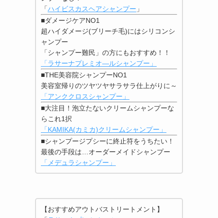
「
ハイビスカスヘアシャンプー
」
■ダメージケアNO1
超ハイダメージ(ブリーチ毛)にはシリコンシ
ャンプー
「シャンプー難民」の方にもおすすめ！！
「ラサーナプレミオ―ルシャンプー」
■THE美容院シャンプーNO1
美容室帰りのツヤツヤサラサラ仕上がりに～
「アンククロスシャンプー」
■大注目！泡立たないクリームシャンプーな
らこれ1択
「KAMIKA(カミカ)クリームシャンプー」
■シャンプージプシーに終止符をうちたい！
最後の手段は…オーダーメイドシャンプー
「メデュラシャンプー」
【おすすめアウトバストリートメント】