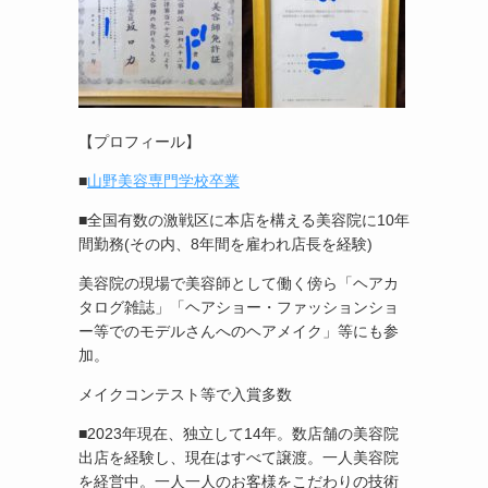
【プロフィール】
■
山野美容専門学校卒業
■全国有数の激戦区に本店を構える美容院に10年
間勤務(その内、8年間を雇われ店長を経験)
美容院の現場で美容師として働く傍ら「ヘアカ
タログ雑誌」「ヘアショー・ファッションショ
ー等でのモデルさんへのヘアメイク」等にも参
加。
メイクコンテスト等で入賞多数
■2023年現在、独立して14年。数店舗の美容院
出店を経験し、現在はすべて譲渡。一人美容院
を経営中。一人一人のお客様をこだわりの技術