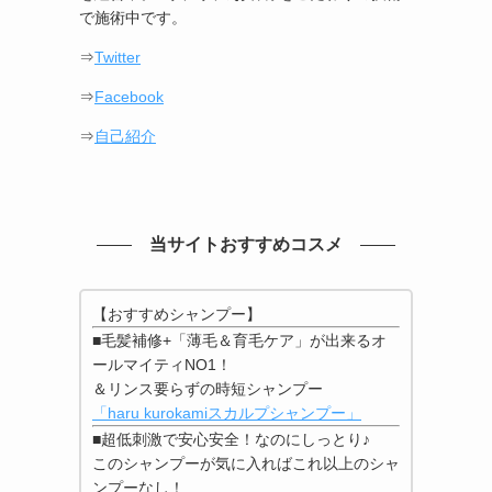
で施術中です。
⇒
Twitter
⇒
Facebook
⇒
自己紹介
当サイトおすすめコスメ
【おすすめシャンプー】
■毛髪補修+「薄毛＆育毛ケア」が出来るオ
ールマイティNO1！
＆リンス要らずの時短シャンプー
「haru kurokamiスカルプシャンプー」
■超低刺激で安心安全！なのにしっとり♪
このシャンプーが気に入ればこれ以上のシャ
ンプーなし！