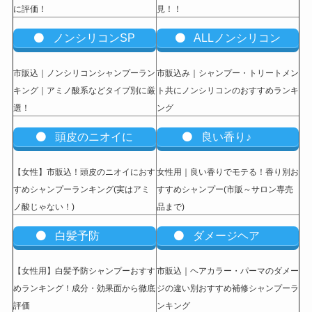
に評価！
見！！
ノンシリコンSP
ALLノンシリコン
市販込｜ノンシリコンシャンプーラン
市販込み｜シャンプー・トリートメン
キング｜アミノ酸系などタイプ別に厳
ト共にノンシリコンのおすすめランキ
選！
ング
頭皮のニオイに
良い香り♪
【女性】市販込
！頭皮のニオイにおす
女性用｜良い香りでモテる！香り別お
すめシャンプーランキング(実はアミ
すすめシャンプー(市販～サロン専売
ノ酸じゃない！)
品まで)
白髪予防
ダメージヘア
【女性用】白髪予防シャンプーおすす
市販込｜ヘアカラー・パーマのダメー
めランキング！成分・効果面から徹底
ジの違い別おすすめ補修シャンプーラ
評価
ンキング