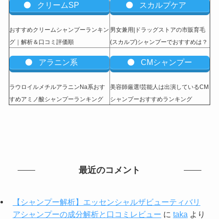
クリームSP
スカルプケア
おすすめクリームシャンプーランキン
男女兼用|ドラッグストアの市販育毛
グ｜解析＆口コミ評価順
(スカルプ)シャンプーでおすすめは？
アラニン系
CMシャンプー
ラウロイルメチルアラニンNa系おす
美容師厳選!芸能人は出演しているCM
すめアミノ酸シャンプーランキング
シャンプーおすすめランキング
最近のコメント
【シャンプー解析】エッセンシャルザビューティバリ
アシャンプーの成分解析と口コミレビュー
に
taka
より