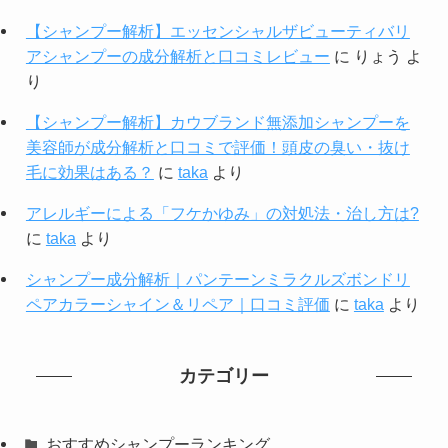
【シャンプー解析】エッセンシャルザビューティバリ
アシャンプーの成分解析と口コミレビュー
に
りょう
よ
り
【シャンプー解析】カウブランド無添加シャンプーを
美容師が成分解析と口コミで評価！頭皮の臭い・抜け
毛に効果はある？
に
taka
より
アレルギーによる「フケかゆみ」の対処法・治し方は?
に
taka
より
シャンプー成分解析｜パンテーンミラクルズボンドリ
ペアカラーシャイン＆リペア｜口コミ評価
に
taka
より
カテゴリー
おすすめシャンプーランキング