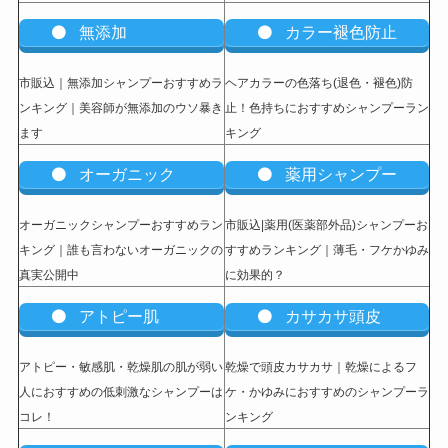
無添加
カラー褪色防止
市販込｜無添加シャンプーおすすめラ
ヘアカラーの色落ち(退色・褪色)防
ンキング｜美容師が無添加のウソ暴き
止！色持ちにおすすめシャンプーラン
ます
キング
オーガニック
薬用シャンプー
オーガニックシャンプーおすすめラン
市販込|薬用(医薬部外品)シャンプーお
キング｜誰も言わないオーガニックの
すすめランキング｜薄毛・フケかゆみ
真実公開中
に効果的？
アトピー肌
カサカサ頭皮
アトピー・敏感肌・乾燥肌の肌が弱い
乾燥で頭皮カサカサ｜乾燥によるフ
人におすすめの低刺激なシャンプーは
ケ・かゆみにおすすめのシャンプーラ
コレ！
ンキング