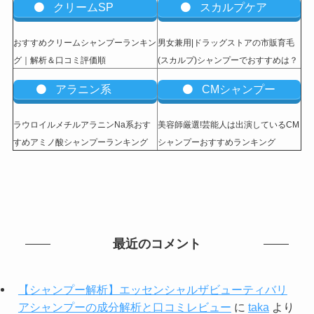
クリームSP
スカルプケア
おすすめクリームシャンプーランキン
男女兼用|ドラッグストアの市販育毛
グ｜解析＆口コミ評価順
(スカルプ)シャンプーでおすすめは？
アラニン系
CMシャンプー
ラウロイルメチルアラニンNa系おす
美容師厳選!芸能人は出演しているCM
すめアミノ酸シャンプーランキング
シャンプーおすすめランキング
最近のコメント
【シャンプー解析】エッセンシャルザビューティバリ
アシャンプーの成分解析と口コミレビュー
に
taka
より