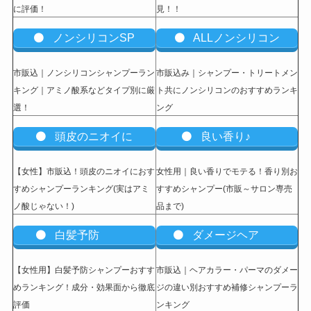
に評価！
見！！
ノンシリコンSP
ALLノンシリコン
市販込｜ノンシリコンシャンプーラン
市販込み｜シャンプー・トリートメン
キング｜アミノ酸系などタイプ別に厳
ト共にノンシリコンのおすすめランキ
選！
ング
頭皮のニオイに
良い香り♪
【女性】市販込
！頭皮のニオイにおす
女性用｜良い香りでモテる！香り別お
すめシャンプーランキング(実はアミ
すすめシャンプー(市販～サロン専売
ノ酸じゃない！)
品まで)
白髪予防
ダメージヘア
【女性用】白髪予防シャンプーおすす
市販込｜ヘアカラー・パーマのダメー
めランキング！成分・効果面から徹底
ジの違い別おすすめ補修シャンプーラ
評価
ンキング