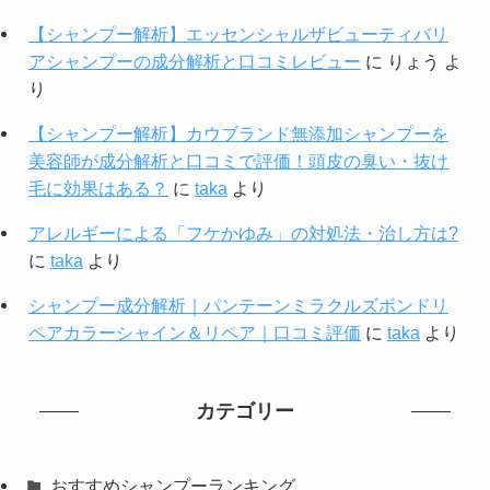
【シャンプー解析】エッセンシャルザビューティバリ
アシャンプーの成分解析と口コミレビュー
に
りょう
よ
り
【シャンプー解析】カウブランド無添加シャンプーを
美容師が成分解析と口コミで評価！頭皮の臭い・抜け
毛に効果はある？
に
taka
より
アレルギーによる「フケかゆみ」の対処法・治し方は?
に
taka
より
シャンプー成分解析｜パンテーンミラクルズボンドリ
ペアカラーシャイン＆リペア｜口コミ評価
に
taka
より
カテゴリー
おすすめシャンプーランキング