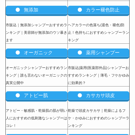
無添加
カラー褪色防止
市販込｜無添加シャンプーおすすめラ
ヘアカラーの色落ち(退色・褪色)防
ンキング｜美容師が無添加のウソ暴き
止！色持ちにおすすめシャンプーラン
ます
キング
オーガニック
薬用シャンプー
オーガニックシャンプーおすすめラン
市販込|薬用(医薬部外品)シャンプーお
キング｜誰も言わないオーガニックの
すすめランキング｜薄毛・フケかゆみ
真実公開中
に効果的？
アトピー肌
カサカサ頭皮
アトピー・敏感肌・乾燥肌の肌が弱い
乾燥で頭皮カサカサ｜乾燥によるフ
人におすすめの低刺激なシャンプーは
ケ・かゆみにおすすめのシャンプーラ
コレ！
ンキング