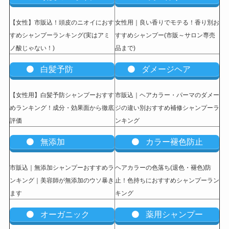
【女性】市販込
！頭皮のニオイにおす
女性用｜良い香りでモテる！香り別お
すめシャンプーランキング(実はアミ
すすめシャンプー(市販～サロン専売
ノ酸じゃない！)
品まで)
白髪予防
ダメージヘア
【女性用】白髪予防シャンプーおすす
市販込｜ヘアカラー・パーマのダメー
めランキング！成分・効果面から徹底
ジの違い別おすすめ補修シャンプーラ
評価
ンキング
無添加
カラー褪色防止
市販込｜無添加シャンプーおすすめラ
ヘアカラーの色落ち(退色・褪色)防
ンキング｜美容師が無添加のウソ暴き
止！色持ちにおすすめシャンプーラン
ます
キング
オーガニック
薬用シャンプー