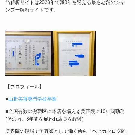
当解析サイトは2023年で満8年を迎える最も老舗のシャ
ンプー解析サイトです。
【プロフィール】
■
山野美容専門学校卒業
■全国有数の激戦区に本店を構える美容院に10年間勤務
(その内、8年間を雇われ店長を経験)
美容院の現場で美容師として働く傍ら「ヘアカタログ雑