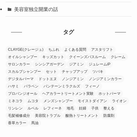
美容室独立開業の話
タグ
CLAYGE(クレージュ)
ちふれ
よくある質問
アスタリフト
オイルシャンプー
キッズカット
クイーンズバスルーム
クレーム
サロンカラー
シンシアガーデン
ジアミン
ジュレームiP
スカルプシャンプー
セット
チャップアップ
ツバキ
デジタルパーマ
ドットエヌ
ノンジアミン
ノンジアミンカラー
ハサミ
パラベン
パンテーンミラクルズ
フィーノ
プロバンジオール
ヘアカラートリートメント実験
ホットパーマ
ミネコラ
ムコタ
メンズシャンプー
モイストダイアン
ライオン
リンレン
ルベル
レフィーネ
地毛
妊婦
子供
整える
毛髪補修成分
美容院トラブル
酸熱トリートメント
防腐剤
香草カラー
馬油