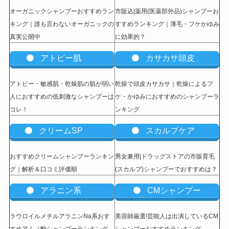
オーガニックシャンプーおすすめラン
市販込|薬用(医薬部外品)シャンプーお
キング｜誰も言わないオーガニックの
すすめランキング｜薄毛・フケかゆみ
真実公開中
に効果的？
アトピー肌
カサカサ頭皮
アトピー・敏感肌・乾燥肌の肌が弱い
乾燥で頭皮カサカサ｜乾燥によるフ
人におすすめの低刺激なシャンプーは
ケ・かゆみにおすすめのシャンプーラ
コレ！
ンキング
クリームSP
スカルプケア
おすすめクリームシャンプーランキン
男女兼用|ドラッグストアの市販育毛
グ｜解析＆口コミ評価順
(スカルプ)シャンプーでおすすめは？
アラニン系
CMシャンプー
ラウロイルメチルアラニンNa系おす
美容師厳選!芸能人は出演しているCM