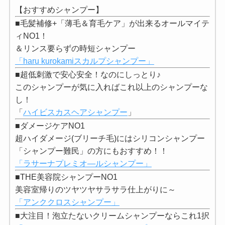
【おすすめシャンプー】
■毛髪補修+「薄毛＆育毛ケア」が出来るオールマイテ
ィNO1！
＆リンス要らずの時短シャンプー
「haru kurokamiスカルプシャンプー」
■超低刺激で安心安全！なのにしっとり♪
このシャンプーが気に入ればこれ以上のシャンプーな
し！
「
ハイビスカスヘアシャンプー
」
■ダメージケアNO1
超ハイダメージ(ブリーチ毛)にはシリコンシャンプー
「シャンプー難民」の方にもおすすめ！！
「ラサーナプレミオ―ルシャンプー」
■THE美容院シャンプーNO1
美容室帰りのツヤツヤサラサラ仕上がりに～
「アンククロスシャンプー」
■大注目！泡立たないクリームシャンプーならこれ1択