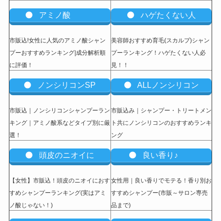
アミノ酸
ハゲたくない人
市販込!女性に人気のアミノ酸シャン
美容師おすすめ育毛(スカルプ)シャン
プーおすすめランキング|成分解析順
プーランキング！ハゲたくない人必
に評価！
見！！
ノンシリコンSP
ALLノンシリコン
市販込｜ノンシリコンシャンプーラン
市販込み｜シャンプー・トリートメン
キング｜アミノ酸系などタイプ別に厳
ト共にノンシリコンのおすすめランキ
選！
ング
頭皮のニオイに
良い香り♪
【女性】市販込
！頭皮のニオイにおす
女性用｜良い香りでモテる！香り別お
すめシャンプーランキング(実はアミ
すすめシャンプー(市販～サロン専売
ノ酸じゃない！)
品まで)