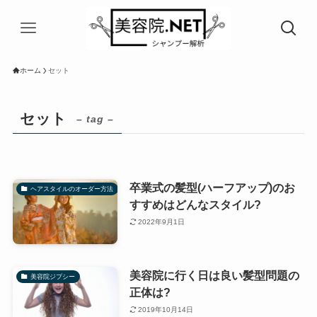
ホーム
セット
セット
– tag –
卒業式の髪型(ハーフアップ)のお
ヘアスタイルのオーダー方法
すすめはどんなスタイル?
2022年9月1日
美容院に行く日は良い髪型問題の
美容院ジプシー
正体は?
2019年10月14日