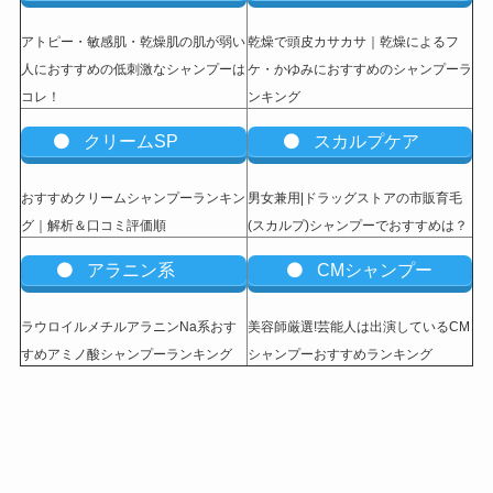
アトピー・敏感肌・乾燥肌の肌が弱い
乾燥で頭皮カサカサ｜乾燥によるフ
人におすすめの低刺激なシャンプーは
ケ・かゆみにおすすめのシャンプーラ
コレ！
ンキング
クリームSP
スカルプケア
おすすめクリームシャンプーランキン
男女兼用|ドラッグストアの市販育毛
グ｜解析＆口コミ評価順
(スカルプ)シャンプーでおすすめは？
アラニン系
CMシャンプー
ラウロイルメチルアラニンNa系おす
美容師厳選!芸能人は出演しているCM
すめアミノ酸シャンプーランキング
シャンプーおすすめランキング