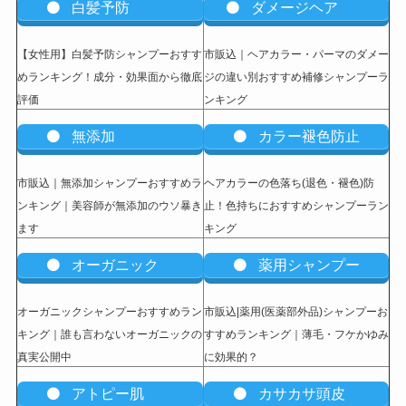
白髪予防
ダメージヘア
【女性用】白髪予防シャンプーおすす
市販込｜ヘアカラー・パーマのダメー
めランキング！成分・効果面から徹底
ジの違い別おすすめ補修シャンプーラ
評価
ンキング
無添加
カラー褪色防止
市販込｜無添加シャンプーおすすめラ
ヘアカラーの色落ち(退色・褪色)防
ンキング｜美容師が無添加のウソ暴き
止！色持ちにおすすめシャンプーラン
ます
キング
オーガニック
薬用シャンプー
オーガニックシャンプーおすすめラン
市販込|薬用(医薬部外品)シャンプーお
キング｜誰も言わないオーガニックの
すすめランキング｜薄毛・フケかゆみ
真実公開中
に効果的？
アトピー肌
カサカサ頭皮