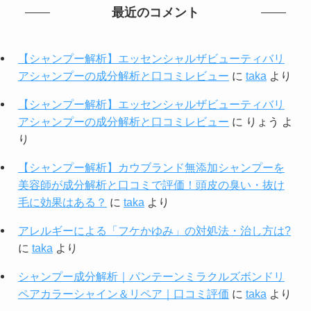
最近のコメント
【シャンプー解析】エッセンシャルザビューティバリ
アシャンプーの成分解析と口コミレビュー
に
taka
より
【シャンプー解析】エッセンシャルザビューティバリ
アシャンプーの成分解析と口コミレビュー
に
りょう
よ
り
【シャンプー解析】カウブランド無添加シャンプーを
美容師が成分解析と口コミで評価！頭皮の臭い・抜け
毛に効果はある？
に
taka
より
アレルギーによる「フケかゆみ」の対処法・治し方は?
に
taka
より
シャンプー成分解析｜パンテーンミラクルズボンドリ
ペアカラーシャイン＆リペア｜口コミ評価
に
taka
より