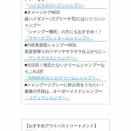
「
ハイビスカスヘアシャンプー
」
■ダメージケアNO1
超ハイダメージ(ブリーチ毛)にはシリコンシ
ャンプー
「シャンプー難民」の方にもおすすめ！！
「ラサーナプレミオ―ルシャンプー」
■THE美容院シャンプーNO1
美容室帰りのツヤツヤサラサラ仕上がりに～
「アンククロスシャンプー」
■大注目！泡立たないクリームシャンプーな
らこれ1択
「KAMIKA(カミカ)クリームシャンプー」
■シャンプージプシーに終止符をうちたい！
最後の手段は…オーダーメイドシャンプー
「メデュラシャンプー」
【おすすめアウトバストリートメント】