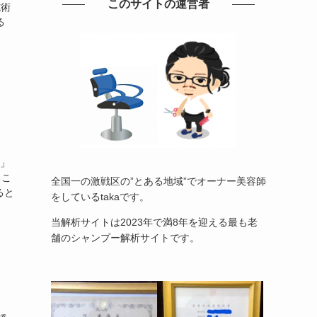
このサイトの運営者
施術
る
?」
るこ
全国一の激戦区の”とある地域”でオーナー美容師
ると
をしているtakaです。
当解析サイトは2023年で満8年を迎える最も老
舗のシャンプー解析サイトです。