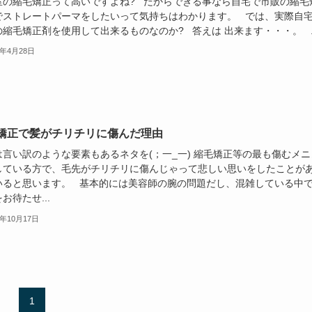
室の縮毛矯正って高いですよね? だからできる事なら自宅で市販の縮毛
でストレートパーマをしたいって気持ちはわかります。 では、実際自
縮毛矯正剤を使用して出来るものなのか? 答えは 出来ます・・・。 ..
4年4月28日
矯正で髪がチリチリに傷んだ理由
は言い訳のような要素もあるネタを(；一_一) 縮毛矯正等の最も傷むメニ
している方で、毛先がチリチリに傷んじゃって悲しい思いをしたことが
いると思います。 基本的には美容師の腕の問題だし、混雑している中
お待たせ...
9年10月17日
1