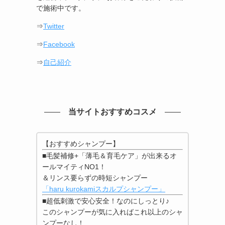
で施術中です。
⇒
Twitter
⇒
Facebook
⇒
自己紹介
当サイトおすすめコスメ
【おすすめシャンプー】
■毛髪補修+「薄毛＆育毛ケア」が出来るオ
ールマイティNO1！
＆リンス要らずの時短シャンプー
「haru kurokamiスカルプシャンプー」
■超低刺激で安心安全！なのにしっとり♪
このシャンプーが気に入ればこれ以上のシャ
ンプーなし！