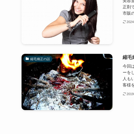
美容
正剤
市販の
202
縮毛
縮毛矯正の話
今回
ーを
人も
客様を
201