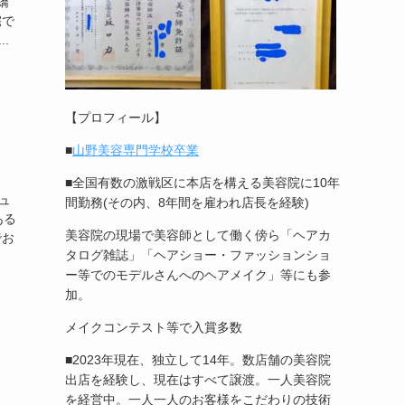
矯
宅で
.
【プロフィール】
■
山野美容専門学校卒業
■全国有数の激戦区に本店を構える美容院に10年
ュ
間勤務(その内、8年間を雇われ店長を経験)
ある
美容院の現場で美容師として働く傍ら「ヘアカ
でお
タログ雑誌」「ヘアショー・ファッションショ
ー等でのモデルさんへのヘアメイク」等にも参
加。
メイクコンテスト等で入賞多数
■2023年現在、独立して14年。数店舗の美容院
出店を経験し、現在はすべて譲渡。一人美容院
を経営中。一人一人のお客様をこだわりの技術