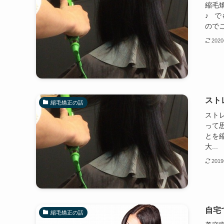
縮毛
♪ 
のでご
202
スト
縮毛矯正の話
スト
って
とを縮
大...
201
自宅
縮毛矯正の話