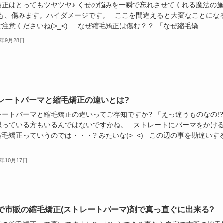
矯正はとってもツヤツヤ♪ くせの悩みを一瞬で忘れさせてくれる魔法の
でも、傷みます。ハイダメージです。 ここを間違えると大変なことにな
注意くださいね(>_<) なぜ縮毛矯正は傷む？？ 「なぜ縮毛矯...
0年9月28日
レートパーマと縮毛矯正の違いとは?
レートパーマと縮毛矯正の違いってご存知ですか? 「えっ違うものなの!
思っている方もいるんではないですかね。 ストレートにパーマをかけ
毛矯正っていうのでは・・・? みたいな(>_<) この辺の事を勘違いす
9年10月17日
で市販の縮毛矯正(ストレートパーマ)剤で真っ直ぐに出来る?