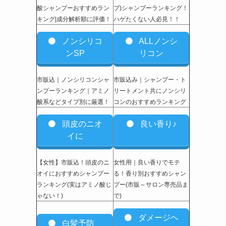
酸シャンプーおすすめラン
プ)シャンプーランキング！
キング|成分解析順に評価！
ハゲたくない人必見！！
ノンシリコ
ALLノンシ
ンSP
リコン
市販込｜ノンシリコンシャ
市販込み｜シャンプー・ト
ンプーランキング｜アミノ
リートメント共にノンシリ
酸系などタイプ別に厳選！
コンのおすすめランキング
頭皮のニオ
良い香り♪
イに
【女性】市販込
！頭皮のニ
女性用｜良い香りでモテ
オイにおすすめシャンプー
る！香り別おすすめシャン
ランキング(実はアミノ酸じ
プー(市販～サロン専売品ま
ゃない！)
で)
ダメージヘ
白髪予防