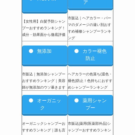
ア
市販込｜ヘアカラー・パー
【女性用】白髪予防シャン
マのダメージの違い別おす
プーおすすめランキング！
すめ補修シャンプーランキ
成分・効果面から徹底評価
ング
無添加
カラー褪色
防止
市販込｜無添加シャンプー
ヘアカラーの色落ち(退色・
おすすめランキング｜美容
褪色)防止！色持ちにおすす
師が無添加のウソ暴きます
めシャンプーランキング
オーガニッ
薬用シャン
ク
プー
オーガニックシャンプーお
市販込|薬用(医薬部外品)シ
すすめランキング｜誰も言
ャンプーおすすめランキン