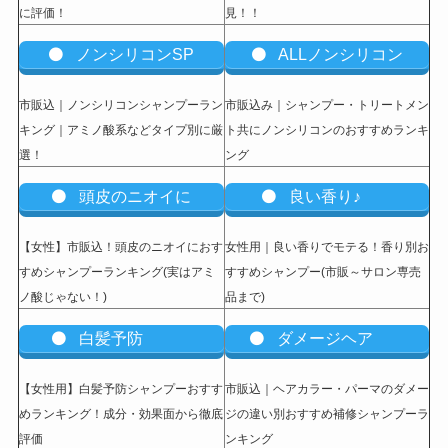
に評価！
見！！
ノンシリコンSP
ALLノンシリコン
市販込｜ノンシリコンシャンプーラン
市販込み｜シャンプー・トリートメン
キング｜アミノ酸系などタイプ別に厳
ト共にノンシリコンのおすすめランキ
選！
ング
頭皮のニオイに
良い香り♪
【女性】市販込
！頭皮のニオイにおす
女性用｜良い香りでモテる！香り別お
すめシャンプーランキング(実はアミ
すすめシャンプー(市販～サロン専売
ノ酸じゃない！)
品まで)
白髪予防
ダメージヘア
【女性用】白髪予防シャンプーおすす
市販込｜ヘアカラー・パーマのダメー
めランキング！成分・効果面から徹底
ジの違い別おすすめ補修シャンプーラ
評価
ンキング