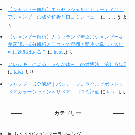
【シャンプー解析】エッセンシャルザビューティバリ
アシャンプーの成分解析と口コミレビュー
に
りょう
よ
り
【シャンプー解析】カウブランド無添加シャンプーを
美容師が成分解析と口コミで評価！頭皮の臭い・抜け
毛に効果はある？
に
taka
より
アレルギーによる「フケかゆみ」の対処法・治し方は?
に
taka
より
シャンプー成分解析｜パンテーンミラクルズボンドリ
ペアカラーシャイン＆リペア｜口コミ評価
に
taka
より
カテゴリー
おすすめシャンプーランキング