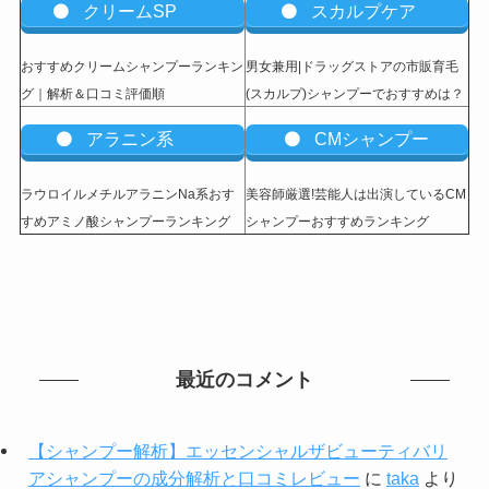
クリームSP
スカルプケア
おすすめクリームシャンプーランキン
男女兼用|ドラッグストアの市販育毛
グ｜解析＆口コミ評価順
(スカルプ)シャンプーでおすすめは？
アラニン系
CMシャンプー
ラウロイルメチルアラニンNa系おす
美容師厳選!芸能人は出演しているCM
すめアミノ酸シャンプーランキング
シャンプーおすすめランキング
最近のコメント
【シャンプー解析】エッセンシャルザビューティバリ
アシャンプーの成分解析と口コミレビュー
に
taka
より