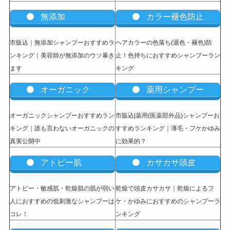
無添加
カラー褪色防止
市販込｜無添加シャンプーおすすめラ
ヘアカラーの色落ち(退色・褪色)防
ンキング｜美容師が無添加のウソ暴き
止！色持ちにおすすめシャンプーラン
ます
キング
オーガニック
薬用シャンプー
オーガニックシャンプーおすすめラン
市販込|薬用(医薬部外品)シャンプーお
キング｜誰も言わないオーガニックの
すすめランキング｜薄毛・フケかゆみ
真実公開中
に効果的？
アトピー肌
カサカサ頭皮
アトピー・敏感肌・乾燥肌の肌が弱い
乾燥で頭皮カサカサ｜乾燥によるフ
人におすすめの低刺激なシャンプーは
ケ・かゆみにおすすめのシャンプーラ
コレ！
ンキング