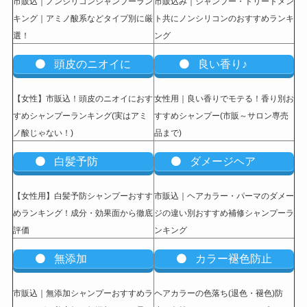
市販込｜ノンシリコンシャンプーラン
市販込み｜シャンプー・トリートメン
キング｜アミノ酸系などタイプ別に厳
ト共にノンシリコンのおすすめランキ
選！
ング
頭皮のニオイに
良い香り♪
【女性】市販込
！頭皮のニオイにおす
女性用｜良い香りでモテる！香り別お
すめシャンプーランキング(実はアミ
すすめシャンプー(市販～サロン専売
ノ酸じゃない！)
品まで)
白髪予防
ダメージヘア
【女性用】白髪予防シャンプーおすす
市販込｜ヘアカラー・パーマのダメー
めランキング！成分・効果面から徹底
ジの違い別おすすめ補修シャンプーラ
評価
ンキング
無添加
カラー褪色防止
市販込｜無添加シャンプーおすすめラ
ヘアカラーの色落ち(退色・褪色)防