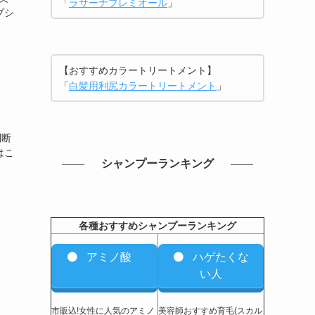
「
ラサーナプレミオール
」
プシ
【おすすめカラートリートメント】
「
白髪用利尻カラートリートメント
」
判断
はこ
シャンプーランキング
各種おすすめシャンプーランキング
アミノ酸
ハゲたくな
い人
市販込!女性に人気のアミノ
美容師おすすめ育毛(スカル