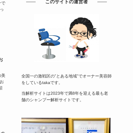
このサイトの運営者
介で
っ
す。
お
の美
全国一の激戦区の”とある地域”でオーナー美容師
お
をしているtakaです。
紹
当解析サイトは2023年で満8年を迎える最も老
舗のシャンプー解析サイトです。