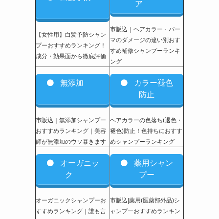
ア
市販込｜ヘアカラー・パー
【女性用】白髪予防シャン
マのダメージの違い別おす
プーおすすめランキング！
すめ補修シャンプーランキ
成分・効果面から徹底評価
ング
無添加
カラー褪色
防止
市販込｜無添加シャンプー
ヘアカラーの色落ち(退色・
おすすめランキング｜美容
褪色)防止！色持ちにおすす
師が無添加のウソ暴きます
めシャンプーランキング
オーガニッ
薬用シャン
ク
プー
オーガニックシャンプーお
市販込|薬用(医薬部外品)シ
すすめランキング｜誰も言
ャンプーおすすめランキン