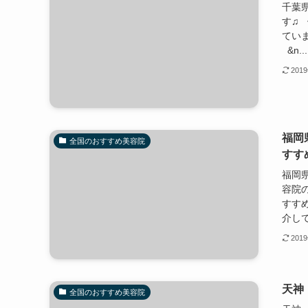
千葉
す♫
てい
&n...
201
福岡
全国のおすすめ美容院
すす
福岡
容院
すす
介して
201
天神
全国のおすすめ美容院