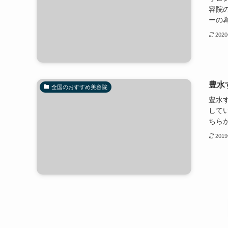
容院
ーの為
202
豊水
全国のおすすめ美容院
豊水
して
ちら
201