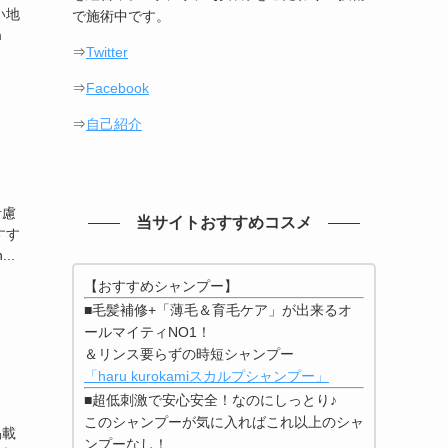
い地
で施術中です。
m
⇒
Twitter
⇒
Facebook
⇒
自己紹介
考慮
当サイトおすすめコスメ
すす
..
【おすすめシャンプー】
■毛髪補修+「薄毛＆育毛ケア」が出来るオ
ールマイティNO1！
＆リンス要らずの時短シャンプー
「haru kurokamiスカルプシャンプー」
■超低刺激で安心安全！なのにしっとり♪
このシャンプーが気に入ればこれ以上のシャ
掲載
ンプーなし！