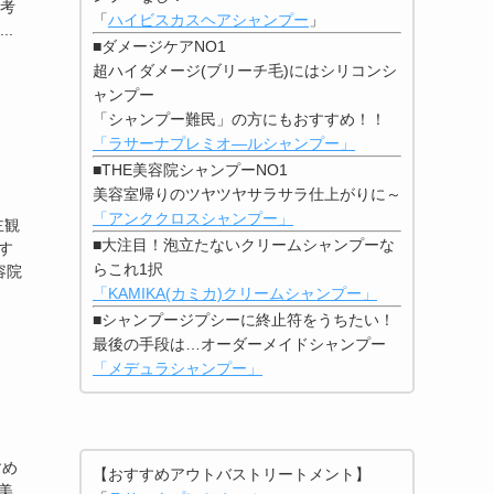
 考
「
ハイビスカスヘアシャンプー
」
.
■ダメージケアNO1
超ハイダメージ(ブリーチ毛)にはシリコンシ
ャンプー
「シャンプー難民」の方にもおすすめ！！
「ラサーナプレミオ―ルシャンプー」
■THE美容院シャンプーNO1
美容室帰りのツヤツヤサラサラ仕上がりに～
「アンククロスシャンプー」
主観
■大注目！泡立たないクリームシャンプーな
す
らこれ1択
容院
「KAMIKA(カミカ)クリームシャンプー」
■シャンプージプシーに終止符をうちたい！
最後の手段は…オーダーメイドシャンプー
「メデュラシャンプー」
すめ
【おすすめアウトバストリートメント】
美