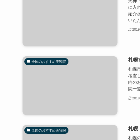
天神
に入
紹介
いただ
201
札幌
全国のおすすめ美容院
札幌
考慮
内の
院一覧」
201
札幌
全国のおすすめ美容院
札幌