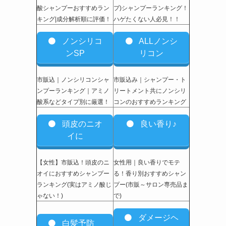
酸シャンプーおすすめラン
プ)シャンプーランキング！
キング|成分解析順に評価！
ハゲたくない人必見！！
ノンシリコ
ALLノンシ
ンSP
リコン
市販込｜ノンシリコンシャ
市販込み｜シャンプー・ト
ンプーランキング｜アミノ
リートメント共にノンシリ
酸系などタイプ別に厳選！
コンのおすすめランキング
頭皮のニオ
良い香り♪
イに
【女性】市販込
！頭皮のニ
女性用｜良い香りでモテ
オイにおすすめシャンプー
る！香り別おすすめシャン
ランキング(実はアミノ酸じ
プー(市販～サロン専売品ま
ゃない！)
で)
ダメージヘ
白髪予防