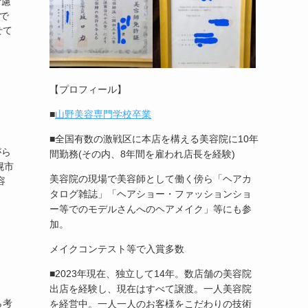
考慮
で
せて
【プロフィール】
■
山野美容専門学校卒業
■全国有数の激戦区に本店を構える美容院に10年
がら
間勤務(その内、8年間を雇われ店長を経験)
幌市
美容院の現場で美容師として働く傍ら「ヘアカ
容
タログ雑誌」「ヘアショー・ファッションショ
ー等でのモデルさんへのヘアメイク」等にも参
加。
メイクコンテスト等で入賞多数
■2023年現在、独立して14年。数店舗の美容院
出店を経験し、現在はすべて譲渡。一人美容院
ら考
を経営中。一人一人のお客様をこだわりの技術