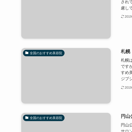
され
慮し
201
札幌
全国のおすすめ美容院
札幌
です
すめ
ジプシ
201
円山
全国のおすすめ美容院
円山
サロ