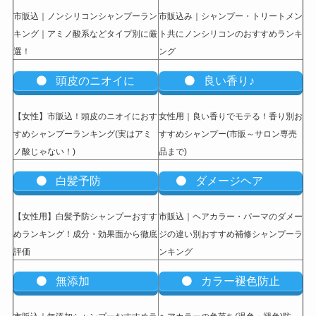
市販込｜ノンシリコンシャンプーラン
市販込み｜シャンプー・トリートメン
キング｜アミノ酸系などタイプ別に厳
ト共にノンシリコンのおすすめランキ
選！
ング
頭皮のニオイに
良い香り♪
【女性】市販込
！頭皮のニオイにおす
女性用｜良い香りでモテる！香り別お
すめシャンプーランキング(実はアミ
すすめシャンプー(市販～サロン専売
ノ酸じゃない！)
品まで)
白髪予防
ダメージヘア
【女性用】白髪予防シャンプーおすす
市販込｜ヘアカラー・パーマのダメー
めランキング！成分・効果面から徹底
ジの違い別おすすめ補修シャンプーラ
評価
ンキング
無添加
カラー褪色防止