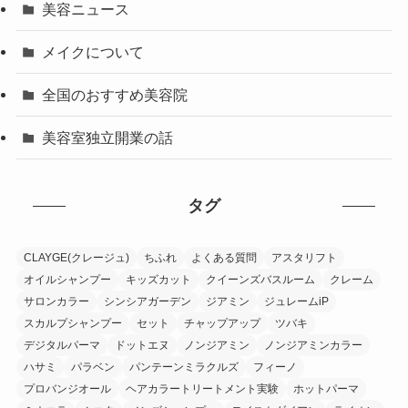
美容ニュース
メイクについて
全国のおすすめ美容院
美容室独立開業の話
タグ
CLAYGE(クレージュ)
ちふれ
よくある質問
アスタリフト
オイルシャンプー
キッズカット
クイーンズバスルーム
クレーム
サロンカラー
シンシアガーデン
ジアミン
ジュレームiP
スカルプシャンプー
セット
チャップアップ
ツバキ
デジタルパーマ
ドットエヌ
ノンジアミン
ノンジアミンカラー
ハサミ
パラベン
パンテーンミラクルズ
フィーノ
プロバンジオール
ヘアカラートリートメント実験
ホットパーマ