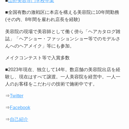
■
山野美容専門学校卒業
■全国有数の激戦区に本店を構える美容院に10年間勤務
(その内、8年間を雇われ店長を経験)
美容院の現場で美容師として働く傍ら「ヘアカタログ雑
誌」「ヘアショー・ファッションショー等でのモデルさ
んへのヘアメイク」等にも参加。
メイクコンテスト等で入賞多数
■2023年現在、独立して14年。数店舗の美容院出店を経
験し、現在はすべて譲渡。一人美容院を経営中。一人一
人のお客様をこだわりの技術で施術中です。
⇒
Twitter
⇒
Facebook
⇒
自己紹介