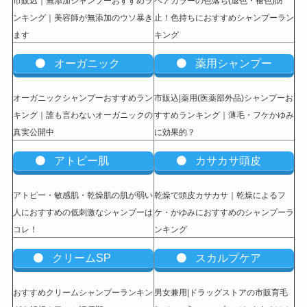
市販込｜無添加シャンプーおすすめラ
ヘアカラーの色落ち(退色・褪色)防
ンキング｜美容師が無添加のウソ暴き
止！色持ちにおすすめシャンプーラン
ます
キング
オーガニック
薬用シャンプー
オーガニックシャンプーおすすめラン
市販込|薬用(医薬部外品)シャンプーお
キング｜誰も言わないオーガニックの
すすめランキング｜薄毛・フケかゆみ
真実公開中
に効果的？
アトピー肌
カサカサ頭皮
アトピー・敏感肌・乾燥肌の肌が弱い
乾燥で頭皮カサカサ｜乾燥によるフ
人におすすめの低刺激なシャンプーは
ケ・かゆみにおすすめのシャンプーラ
コレ！
ンキング
クリームSP
スカルプケア
おすすめクリームシャンプーランキン
男女兼用|ドラッグストアの市販育毛