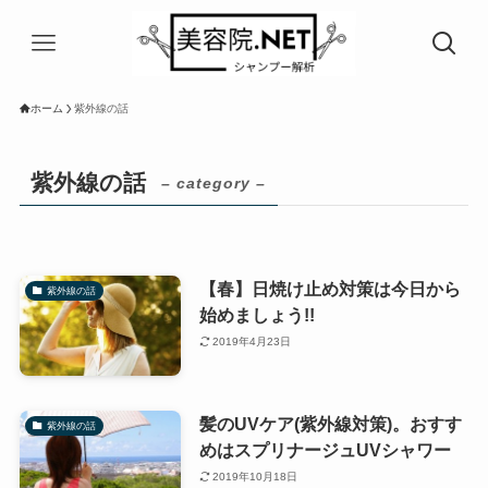
ホーム
紫外線の話
紫外線の話
– category –
【春】日焼け止め対策は今日から
紫外線の話
始めましょう!!
2019年4月23日
髪のUVケア(紫外線対策)。おすす
紫外線の話
めはスプリナージュUVシャワー
2019年10月18日