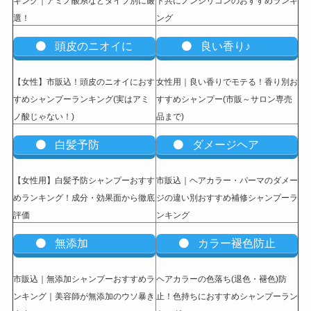
キング｜アミノ酸系などタイプ別に厳
ト共にノンシリコンのおすすめランキ
選！
ング
頭皮のニオイに
良い香り♪
【女性】市販込
！頭皮のニオイにおす
女性用｜良い香りでモテる！香り別お
すめシャンプーランキング(実はアミ
すすめシャンプー(市販～サロン専売
ノ酸じゃない！)
品まで)
白髪予防
ダメージヘア
【女性用】白髪予防シャンプーおすす
市販込｜ヘアカラー・パーマのダメー
めランキング！成分・効果面から徹底
ジの違い別おすすめ補修シャンプーラ
評価
ンキング
無添加
カラー褪色防止
市販込｜無添加シャンプーおすすめラ
ヘアカラーの色落ち(退色・褪色)防
ンキング｜美容師が無添加のウソ暴き
止！色持ちにおすすめシャンプーラン