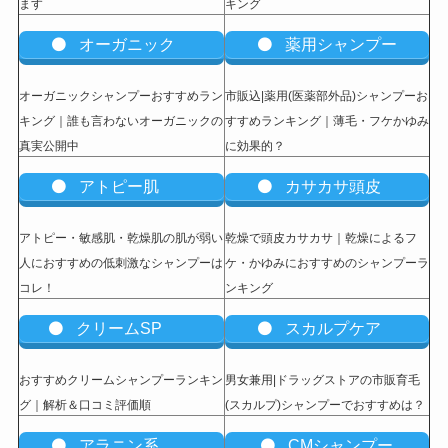
ます
キング
オーガニック
薬用シャンプー
オーガニックシャンプーおすすめラン
市販込|薬用(医薬部外品)シャンプーお
キング｜誰も言わないオーガニックの
すすめランキング｜薄毛・フケかゆみ
真実公開中
に効果的？
アトピー肌
カサカサ頭皮
アトピー・敏感肌・乾燥肌の肌が弱い
乾燥で頭皮カサカサ｜乾燥によるフ
人におすすめの低刺激なシャンプーは
ケ・かゆみにおすすめのシャンプーラ
コレ！
ンキング
クリームSP
スカルプケア
おすすめクリームシャンプーランキン
男女兼用|ドラッグストアの市販育毛
グ｜解析＆口コミ評価順
(スカルプ)シャンプーでおすすめは？
アラニン系
CMシャンプー