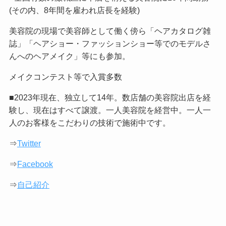
(その内、8年間を雇われ店長を経験)
美容院の現場で美容師として働く傍ら「ヘアカタログ雑
誌」「ヘアショー・ファッションショー等でのモデルさ
んへのヘアメイク」等にも参加。
メイクコンテスト等で入賞多数
■2023年現在、独立して14年。数店舗の美容院出店を経
験し、現在はすべて譲渡。一人美容院を経営中。一人一
人のお客様をこだわりの技術で施術中です。
⇒
Twitter
⇒
Facebook
⇒
自己紹介