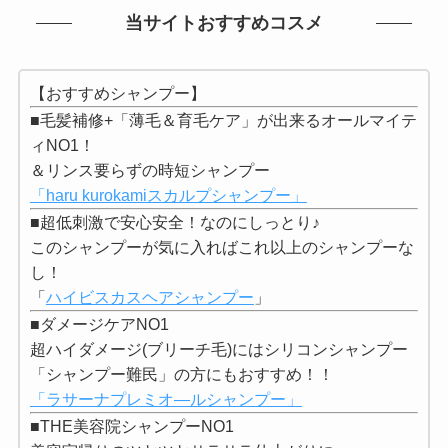
当サイトおすすめコスメ
【おすすめシャンプー】
■毛髪補修+「薄毛＆育毛ケア」が出来るオールマイテ
ィNO1！
＆リンス要らずの時短シャンプー
「haru kurokamiスカルプシャンプー」
■超低刺激で安心安全！なのにしっとり♪
このシャンプーが気に入ればこれ以上のシャンプーな
し！
「
ハイビスカスヘアシャンプー
」
■ダメージケアNO1
超ハイダメージ(ブリーチ毛)にはシリコンシャンプー
「シャンプー難民」の方にもおすすめ！！
「ラサーナプレミオ―ルシャンプー」
■THE美容院シャンプーNO1