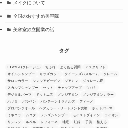
メイクについて
全国のおすすめ美容院
美容室独立開業の話
タグ
CLAYGE(クレージュ)
ちふれ
よくある質問
アスタリフト
オイルシャンプー
キッズカット
クイーンズバスルーム
クレーム
サロンカラー
シンシアガーデン
ジアミン
ジュレームiP
スカルプシャンプー
セット
チャップアップ
ツバキ
デジタルパーマ
ドットエヌ
ノンジアミン
ノンジアミンカラー
ハサミ
パラベン
パンテーンミラクルズ
フィーノ
プロバンジオール
ヘアカラートリートメント実験
ホットパーマ
ミネコラ
ムコタ
メンズシャンプー
モイストダイアン
ライオン
リンレン
ルベル
レフィーネ
地毛
妊婦
子供
整える